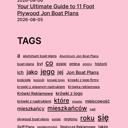
2026-08-06
Your Ultimate Guide to 11 Foot
Plywood Jon Boat Plans
2026-08-05
TAGS
a
aluminum boat plans
Aluminum Jon Boat Plans
co
był
dzięki
boat plans
gmina
historii
gminy
jego
jako
jej
ich
Jon Boat Plans
kościoła
krowki z logo firmy
kościół
krowki logo
krowki z wlasnym nadrukiem
Krówka reklamowa
krówki z logo
Krówki Reklamowe
które
krówki z nadrukiem
miejscowość
miasto
mieszkańców
mieszkańcy
nad
się
roku
regionu
plywood boat plans
polski
także
Skiff Plans
Słodycze Reklamowe
społeczności