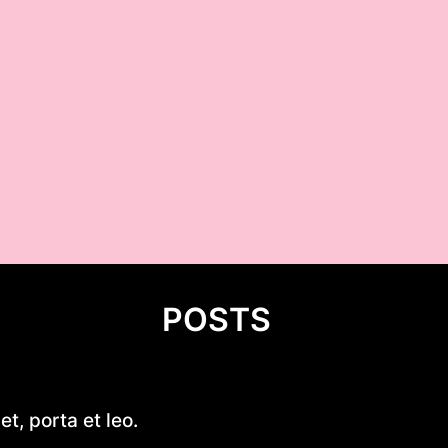
POSTS
Introduction to 530 cm Kayak
t, porta et leo.
Plans