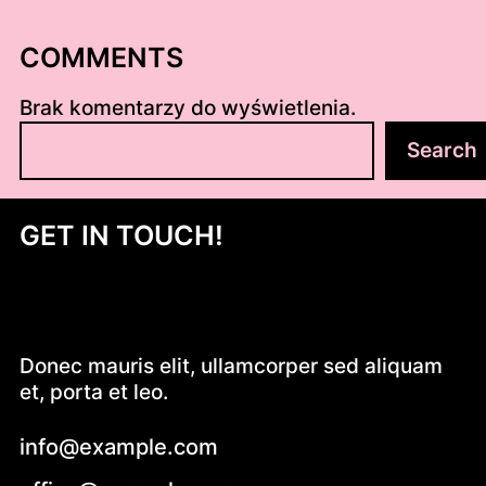
COMMENTS
Brak komentarzy do wyświetlenia.
S
Search
z
u
k
GET IN TOUCH!
a
j
Donec mauris elit, ullamcorper sed aliquam
et, porta et leo.
info@example.com