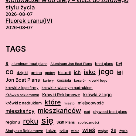
Wprowadzenie do diety – klucz do zdrowego
stylu życia
2026-08-07
Fluorek uranu(IV)
2026-08-07
TAGS
a
był
aluminum boat plans
boat plans
Aluminum Jon Boat Plans
jego
co
jako
jej
ich
dzięki
gmina
historii
gminy
Jon Boat Plans
kościoła
kościół
krowki logo
kariery
krowki z logo firmy
krowki z wlasnym nadrukiem
krówki z logo
Krówki Reklamowe
Krówka reklamowa
które
krówki z nadrukiem
miejscowość
miasto
mieszkańców
mieszkańcy
plywood boat plans
nad
się
roku
regionu
Skiff Plans
społeczności
wieś
że
także
Słodycze Reklamowe
tylko
wiele
wojny
życia