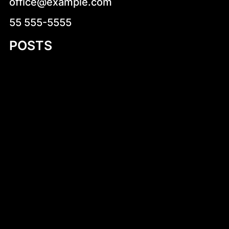
office@example.com
55 555-5555
POSTS
Niskokaloryczne sałatki na co dzień –
zdrowa i smaczna propozycja dla każdego
Stara Dąbrowa (województwo łódzkie)
Dlaczego warto kup wiatraczki smart
online? Kompletny przewodnik
Wprowadzenie do diety – klucz do
zdrowego stylu życia