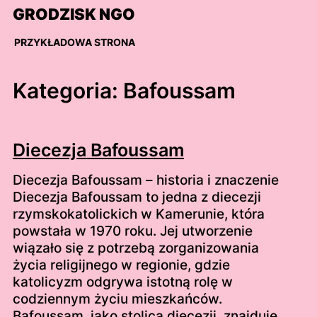
Skip
GRODZISK NGO
to
content
PRZYKŁADOWA STRONA
Kategoria:
Bafoussam
Diecezja Bafoussam
Diecezja Bafoussam – historia i znaczenie
Diecezja Bafoussam to jedna z diecezji
rzymskokatolickich w Kamerunie, która
powstała w 1970 roku. Jej utworzenie
wiązało się z potrzebą zorganizowania
życia religijnego w regionie, gdzie
katolicyzm odgrywa istotną rolę w
codziennym życiu mieszkańców.
Bafoussam, jako stolica diecezji, znajduje