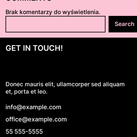
Brak komentarzy do wyświetlenia.
S
Search
z
u
k
GET IN TOUCH!
a
j
Donec mauris elit, ullamcorper sed aliquam
et, porta et leo.
info@example.com
office@example.com
55 555-5555