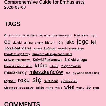
Comprehensive Guide for Enthusiasts
2026-08-06
TAGS
a
był
aluminum boat plans
boat plans
Aluminum Jon Boat Plans
jego
co
jako
jej
ich
dzięki
gmina
historii
gminy
Jon Boat Plans
kościoła
kościół
krowki logo
kariery
krowki z logo firmy
krowki z wlasnym nadrukiem
krówki z logo
Krówki Reklamowe
Krówka reklamowa
które
krówki z nadrukiem
miejscowość
miasto
mieszkańców
mieszkańcy
plywood boat plans
nad
się
roku
regionu
Skiff Plans
społeczności
wieś
że
także
Słodycze Reklamowe
tylko
wiele
wojny
życia
COMMENTS