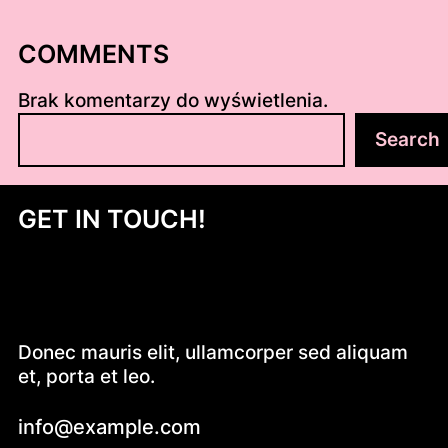
COMMENTS
Brak komentarzy do wyświetlenia.
S
Search
z
u
k
GET IN TOUCH!
a
j
Donec mauris elit, ullamcorper sed aliquam
et, porta et leo.
info@example.com