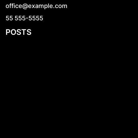
office@example.com
55 555-5555
POSTS
Zdrowe pomysły na kolację – jak zjeść
smacznie i zdrowo przed snem
Kruche krówki z logo – wyjątkowy sposób
na słodką promocję
Introduction to Aluminum Jon Boat Building
Plans