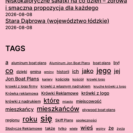
Niskokaloryczne sałatki na co dzień – zdrowa
i smaczna propozycja dla każdego
2026-08-08
Stara Dąbrowa (województwo łódzkie)
2026-08-08
TAGS
a
był
aluminum boat plans
boat plans
Aluminum Jon Boat Plans
jego
co
jako
jej
ich
dzięki
gmina
historii
gminy
Jon Boat Plans
kościoła
kościół
krowki logo
kariery
krowki z logo firmy
krowki z wlasnym nadrukiem
kruche krówki z logo
krówki z logo
Krówki Reklamowe
Krówka reklamowa
które
krówki z nadrukiem
miejscowość
miasto
mieszkańców
mieszkańcy
plywood boat plans
się
roku
regionu
Skiff Plans
społeczności
wieś
że
także
Słodycze Reklamowe
tylko
wiele
wojny
życia