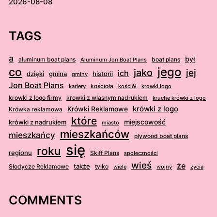
2026-08-08
TAGS
a
był
aluminum boat plans
boat plans
Aluminum Jon Boat Plans
jego
co
jako
jej
ich
dzięki
gmina
historii
gminy
Jon Boat Plans
kościoła
kościół
krowki logo
kariery
krowki z logo firmy
krowki z wlasnym nadrukiem
kruche krówki z logo
krówki z logo
Krówki Reklamowe
Krówka reklamowa
które
krówki z nadrukiem
miejscowość
miasto
mieszkańców
mieszkańcy
plywood boat plans
się
roku
regionu
Skiff Plans
społeczności
wieś
że
także
Słodycze Reklamowe
tylko
wiele
wojny
życia
COMMENTS