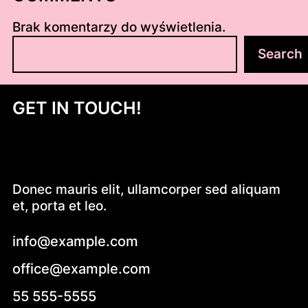
Brak komentarzy do wyświetlenia.
S
Search
z
u
k
GET IN TOUCH!
a
j
Donec mauris elit, ullamcorper sed aliquam
et, porta et leo.
info@example.com
office@example.com
55 555-5555