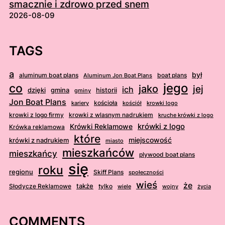
smacznie i zdrowo przed snem
2026-08-09
TAGS
a
był
aluminum boat plans
boat plans
Aluminum Jon Boat Plans
jego
co
jako
jej
ich
dzięki
gmina
historii
gminy
Jon Boat Plans
kościoła
kościół
krowki logo
kariery
krowki z logo firmy
krowki z wlasnym nadrukiem
kruche krówki z logo
krówki z logo
Krówki Reklamowe
Krówka reklamowa
które
krówki z nadrukiem
miejscowość
miasto
mieszkańców
mieszkańcy
plywood boat plans
się
roku
regionu
Skiff Plans
społeczności
wieś
że
także
Słodycze Reklamowe
tylko
wiele
wojny
życia
COMMENTS