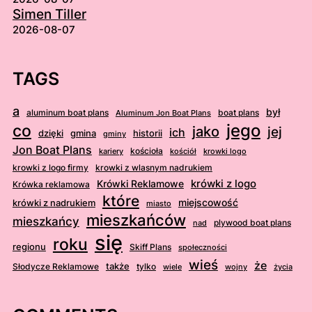
Simen Tiller
2026-08-07
TAGS
a
był
aluminum boat plans
boat plans
Aluminum Jon Boat Plans
jego
co
jako
jej
ich
dzięki
gmina
historii
gminy
Jon Boat Plans
kościoła
kościół
krowki logo
kariery
krowki z logo firmy
krowki z wlasnym nadrukiem
krówki z logo
Krówki Reklamowe
Krówka reklamowa
które
krówki z nadrukiem
miejscowość
miasto
mieszkańców
mieszkańcy
plywood boat plans
nad
się
roku
regionu
Skiff Plans
społeczności
wieś
że
także
Słodycze Reklamowe
tylko
wiele
wojny
życia