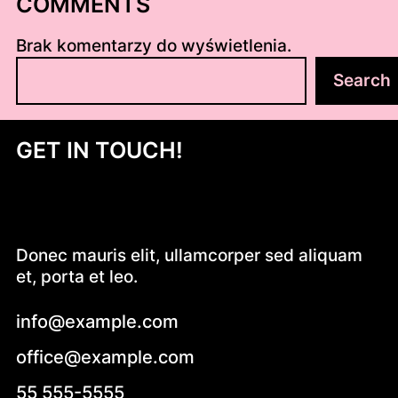
COMMENTS
Brak komentarzy do wyświetlenia.
S
Search
z
u
k
GET IN TOUCH!
a
j
Donec mauris elit, ullamcorper sed aliquam
et, porta et leo.
info@example.com
office@example.com
55 555-5555