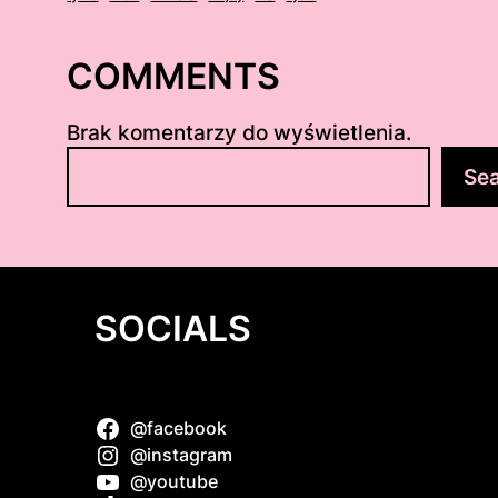
COMMENTS
Brak komentarzy do wyświetlenia.
S
Se
z
u
k
a
j
SOCIALS
@facebook
 słodka
@instagram
@youtube