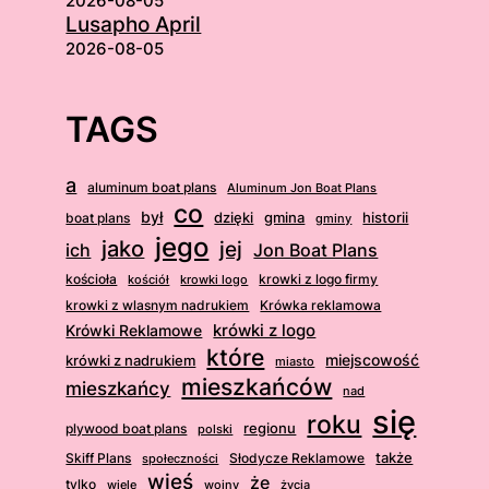
2026-08-05
Lusapho April
2026-08-05
TAGS
a
aluminum boat plans
Aluminum Jon Boat Plans
co
był
dzięki
boat plans
gmina
historii
gminy
jego
jako
jej
ich
Jon Boat Plans
kościoła
krowki z logo firmy
kościół
krowki logo
krowki z wlasnym nadrukiem
Krówka reklamowa
krówki z logo
Krówki Reklamowe
które
krówki z nadrukiem
miejscowość
miasto
mieszkańców
mieszkańcy
nad
się
roku
regionu
plywood boat plans
polski
także
Skiff Plans
Słodycze Reklamowe
społeczności
wieś
że
tylko
wiele
wojny
życia