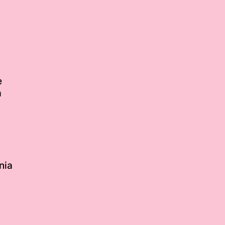
e
m
nia