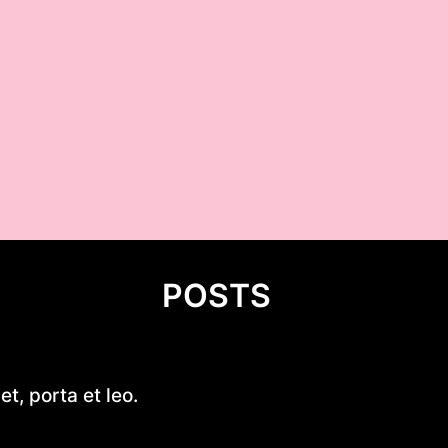
POSTS
Cukierki krówki z logo firmy –
t, porta et leo.
reklama, która działa