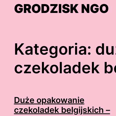
Skip
GRODZISK NGO
to
content
Kategoria:
du
czekoladek be
Duże opakowanie
czekoladek belgijskich –