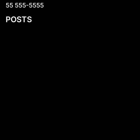
55 555-5555
POSTS
Introduction to 530 cm Kayak PDF Plans
Cukierki krówki z logo firmy – słodka
reklama, która działa
Ludwik XVI
Irsy na prezent reklamowy – wyjątkowy
sposób na promocję marki