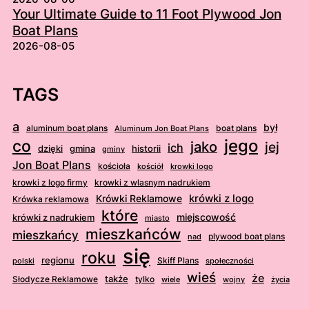
Your Ultimate Guide to 11 Foot Plywood Jon
Boat Plans
2026-08-05
TAGS
a
był
aluminum boat plans
boat plans
Aluminum Jon Boat Plans
jego
co
jako
jej
ich
dzięki
gmina
historii
gminy
Jon Boat Plans
kościoła
kościół
krowki logo
krowki z logo firmy
krowki z wlasnym nadrukiem
krówki z logo
Krówki Reklamowe
Krówka reklamowa
które
krówki z nadrukiem
miejscowość
miasto
mieszkańców
mieszkańcy
plywood boat plans
nad
się
roku
regionu
Skiff Plans
polski
społeczności
wieś
że
także
Słodycze Reklamowe
tylko
wiele
wojny
życia