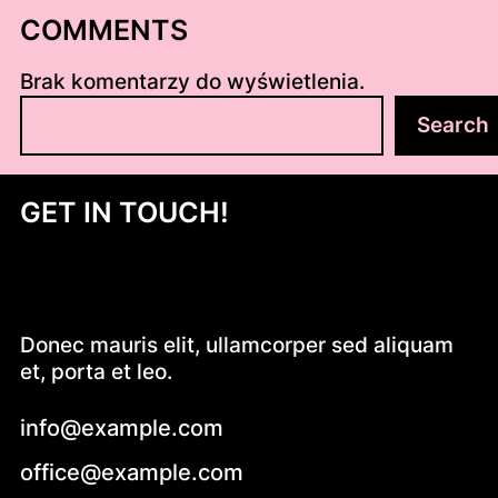
COMMENTS
Brak komentarzy do wyświetlenia.
S
Search
z
u
k
GET IN TOUCH!
a
j
Donec mauris elit, ullamcorper sed aliquam
et, porta et leo.
info@example.com
office@example.com