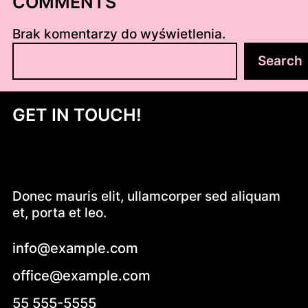
COMMENTS
Brak komentarzy do wyświetlenia.
S
Search
z
u
k
GET IN TOUCH!
a
j
Donec mauris elit, ullamcorper sed aliquam
et, porta et leo.
info@example.com
office@example.com
55 555-5555