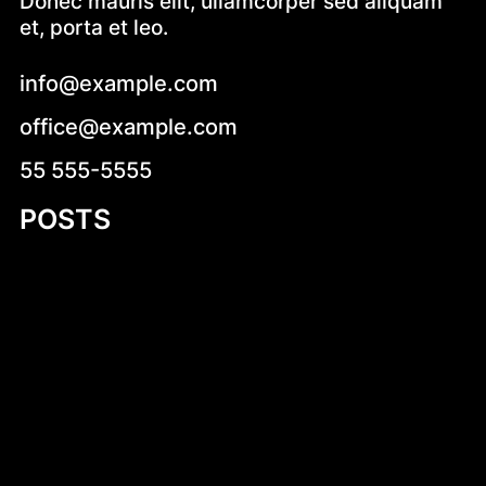
Donec mauris elit, ullamcorper sed aliquam
et, porta et leo.
info@example.com
office@example.com
55 555-5555
POSTS
Discovering the Joy of Building with Small
Plywood Row Boat Plans
Zdrowe pomysły na kolację – jak zjeść
smacznie i zdrowo przed snem