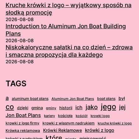
Kruche krówki z logo – wyjątkowy sposób na
słodką promocję
2026-08-08
Introduction to Aluminum Jon Boat Building
Plans
2026-08-08
Niskokaloryczne sałatki na co dzień – zdrowa
i smaczna propozycja dla każdego
2026-08-08
TAGS
a
był
aluminum boat plans
boat plans
Aluminum Jon Boat Plans
jego
co
jako
jej
ich
dzięki
gmina
historii
gminy
Jon Boat Plans
kościoła
kościół
krowki logo
kariery
krowki z logo firmy
krowki z wlasnym nadrukiem
kruche krówki z logo
krówki z logo
Krówki Reklamowe
Krówka reklamowa
które
krówki z nadrukiem
miejscowość