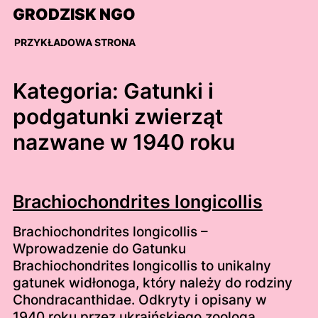
Skip
GRODZISK NGO
to
content
PRZYKŁADOWA STRONA
Kategoria:
Gatunki i
podgatunki zwierząt
nazwane w 1940 roku
Brachiochondrites longicollis
Brachiochondrites longicollis –
Wprowadzenie do Gatunku
Brachiochondrites longicollis to unikalny
gatunek widłonoga, który należy do rodziny
Chondracanthidae. Odkryty i opisany w
1940 roku przez ukraińskiego zoologa