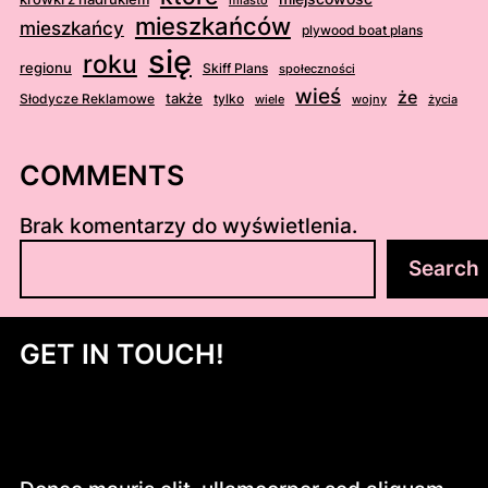
miasto
mieszkańców
mieszkańcy
plywood boat plans
się
roku
regionu
Skiff Plans
społeczności
wieś
że
także
Słodycze Reklamowe
tylko
wiele
wojny
życia
COMMENTS
Brak komentarzy do wyświetlenia.
S
Search
z
u
k
GET IN TOUCH!
a
j