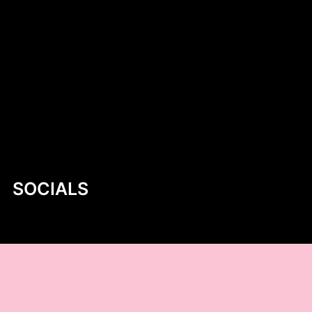
Kruche krówki z logo – wyjątkowy sposób
na słodką promocję
Introduction to Aluminum Jon Boat Building
Plans
Niskokaloryczne sałatki na co dzień –
zdrowa i smaczna propozycja dla każdego
SOCIALS
@facebook
@instagram
@youtube