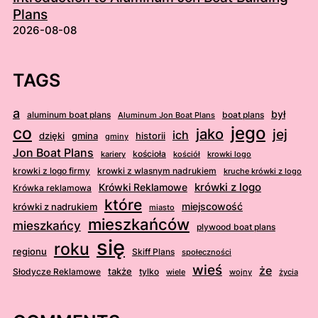
Plans
2026-08-08
TAGS
a
był
aluminum boat plans
boat plans
Aluminum Jon Boat Plans
jego
co
jako
jej
ich
dzięki
gmina
historii
gminy
Jon Boat Plans
kościoła
kościół
krowki logo
kariery
krowki z logo firmy
krowki z wlasnym nadrukiem
kruche krówki z logo
krówki z logo
Krówki Reklamowe
Krówka reklamowa
które
krówki z nadrukiem
miejscowość
miasto
mieszkańców
mieszkańcy
plywood boat plans
się
roku
regionu
Skiff Plans
społeczności
wieś
że
także
Słodycze Reklamowe
tylko
wiele
wojny
życia