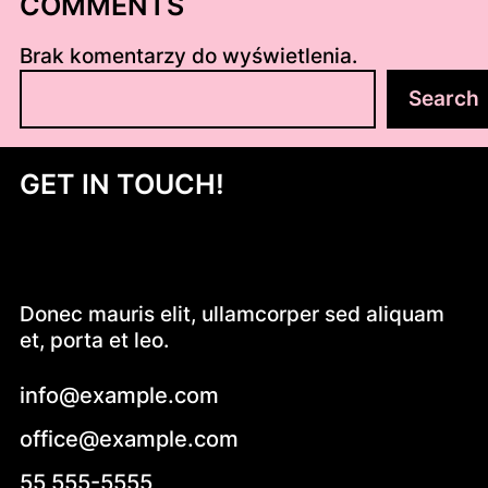
COMMENTS
Brak komentarzy do wyświetlenia.
S
Search
z
u
k
GET IN TOUCH!
a
j
Donec mauris elit, ullamcorper sed aliquam
et, porta et leo.
info@example.com
office@example.com
55 555-5555