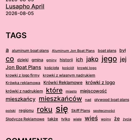
Lusapho April
2026-08-05
TAGS
a
był
aluminum boat plans
boat plans
Aluminum Jon Boat Plans
jego
co
jako
jej
ich
dzięki
gmina
historii
gminy
Jon Boat Plans
kościoła
kościół
krowki logo
krowki z logo firmy
krowki z wlasnym nadrukiem
krówki z logo
Krówki Reklamowe
Krówka reklamowa
które
krówki z nadrukiem
miejscowość
miasto
mieszkańców
mieszkańcy
plywood boat plans
nad
się
roku
regionu
Skiff Plans
polski
społeczności
wieś
że
także
Słodycze Reklamowe
tylko
wiele
wojny
życia