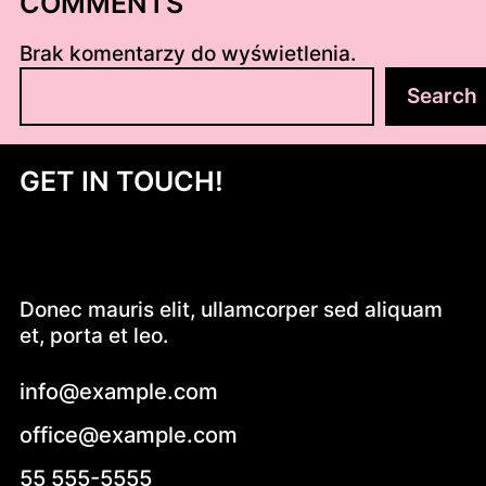
COMMENTS
Brak komentarzy do wyświetlenia.
S
Search
z
u
k
GET IN TOUCH!
a
j
Donec mauris elit, ullamcorper sed aliquam
et, porta et leo.
info@example.com
office@example.com
55 555-5555