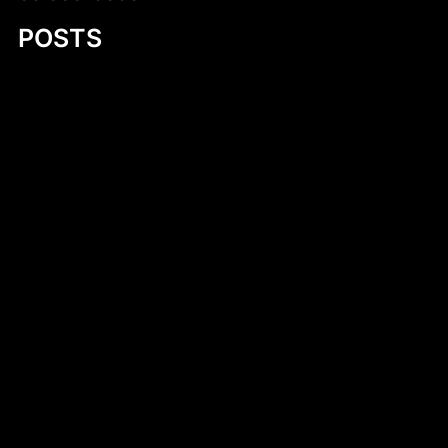
POSTS
Cukierki krówki z logo firmy – słodka
reklama, która działa
Ludwik XVI
Irsy na prezent reklamowy – wyjątkowy
sposób na promocję marki
Your Ultimate Guide to 11 Foot Plywood
Jon Boat Plans
Lusapho April