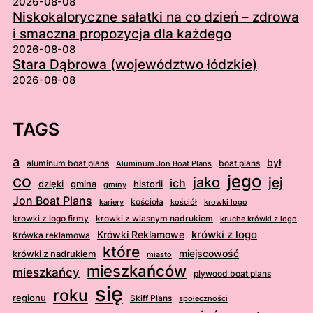
2026-08-08
Niskokaloryczne sałatki na co dzień – zdrowa
i smaczna propozycja dla każdego
2026-08-08
Stara Dąbrowa (województwo łódzkie)
2026-08-08
TAGS
a
był
aluminum boat plans
boat plans
Aluminum Jon Boat Plans
jego
co
jako
jej
ich
dzięki
gmina
historii
gminy
Jon Boat Plans
kościoła
kościół
krowki logo
kariery
krowki z logo firmy
krowki z wlasnym nadrukiem
kruche krówki z logo
krówki z logo
Krówki Reklamowe
Krówka reklamowa
które
krówki z nadrukiem
miejscowość
miasto
mieszkańców
mieszkańcy
plywood boat plans
się
roku
regionu
Skiff Plans
społeczności