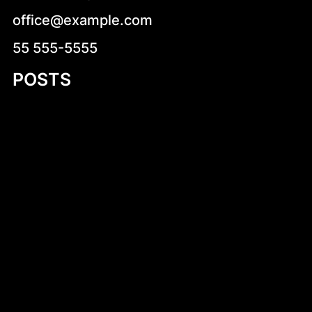
office@example.com
55 555-5555
POSTS
Zdrowe pomysły na kolację – jak zjeść
smacznie i zdrowo przed snem
Kruche krówki z logo – wyjątkowy sposób
na słodką promocję
Introduction to Aluminum Jon Boat Building
Plans