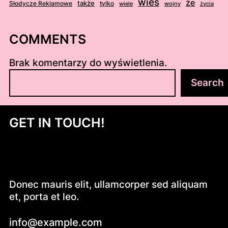
wieś
że
także
Słodycze Reklamowe
tylko
wiele
wojny
życia
COMMENTS
Brak komentarzy do wyświetlenia.
S
Search
z
u
k
GET IN TOUCH!
a
j
Donec mauris elit, ullamcorper sed aliquam
et, porta et leo.
info@example.com