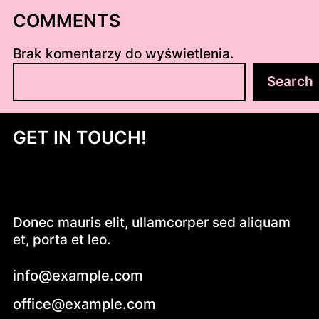
COMMENTS
Brak komentarzy do wyświetlenia.
S
Search
z
u
k
GET IN TOUCH!
a
j
Donec mauris elit, ullamcorper sed aliquam
et, porta et leo.
info@example.com
office@example.com