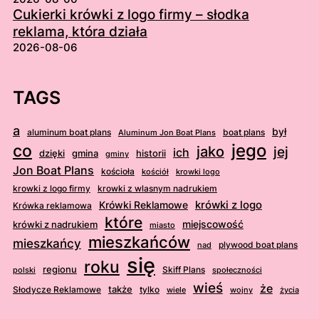
Cukierki krówki z logo firmy – słodka
reklama, która działa
2026-08-06
TAGS
a
był
aluminum boat plans
boat plans
Aluminum Jon Boat Plans
jego
co
jako
jej
ich
dzięki
gmina
historii
gminy
Jon Boat Plans
kościoła
kościół
krowki logo
krowki z logo firmy
krowki z wlasnym nadrukiem
krówki z logo
Krówki Reklamowe
Krówka reklamowa
które
krówki z nadrukiem
miejscowość
miasto
mieszkańców
mieszkańcy
plywood boat plans
nad
się
roku
regionu
Skiff Plans
polski
społeczności
wieś
że
także
Słodycze Reklamowe
tylko
wiele
wojny
życia