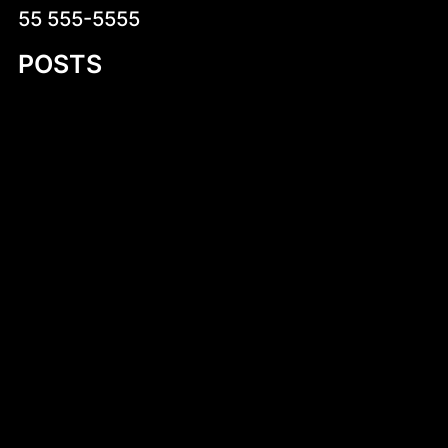
55 555-5555
POSTS
Dlaczego warto kup czekoladki
neapolitanki? Kompletny przewodnik
Mastering Motor Boat Building Plans: A
Comprehensive Guide for Enthusiasts
Kobylany-Skorupki
Introduction to 530 cm Kayak PDF Plans