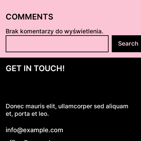
COMMENTS
Brak komentarzy do wyświetlenia.
S
Search
z
u
k
GET IN TOUCH!
a
j
Donec mauris elit, ullamcorper sed aliquam
et, porta et leo.
info@example.com