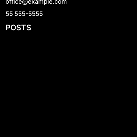
office@example.com
55 555-5555
POSTS
Zdrowe pomysły na kolację – jak zjeść
smacznie i zdrowo przed snem
Kruche krówki z logo – wyjątkowy sposób
na słodką promocję
Introduction to Aluminum Jon Boat Building
Plans
Niskokaloryczne sałatki na co dzień –