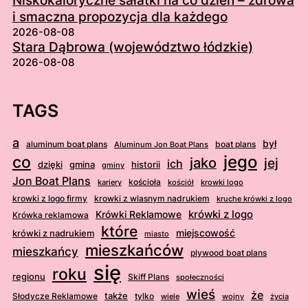
Niskokaloryczne sałatki na co dzień – zdrowa
i smaczna propozycja dla każdego
2026-08-08
Stara Dąbrowa (województwo łódzkie)
2026-08-08
TAGS
a
był
aluminum boat plans
boat plans
Aluminum Jon Boat Plans
jego
co
jako
jej
ich
dzięki
gmina
historii
gminy
Jon Boat Plans
kościoła
kościół
krowki logo
kariery
krowki z logo firmy
krowki z wlasnym nadrukiem
kruche krówki z logo
krówki z logo
Krówki Reklamowe
Krówka reklamowa
które
krówki z nadrukiem
miejscowość
miasto
mieszkańców
mieszkańcy
plywood boat plans
się
roku
regionu
Skiff Plans
społeczności
wieś
że
także
Słodycze Reklamowe
tylko
wiele
wojny
życia