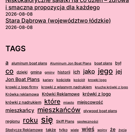
Niskokaloryczne sałatki na co dzień – zdrowa
i smaczna propozycja dla każdego
2026-08-08
Stara Dąbrowa (województwo łódzkie)
2026-08-08
TAGS
a
był
aluminum boat plans
boat plans
Aluminum Jon Boat Plans
jego
co
jako
jej
ich
dzięki
gmina
historii
gminy
Jon Boat Plans
kościoła
kościół
krowki logo
kariery
krowki z logo firmy
krowki z wlasnym nadrukiem
kruche krówki z logo
krówki z logo
Krówki Reklamowe
Krówka reklamowa
które
krówki z nadrukiem
miejscowość
miasto
mieszkańców
mieszkańcy
plywood boat plans
się
roku
regionu
Skiff Plans
społeczności
wieś
że
także
Słodycze Reklamowe
tylko
wiele
wojny
życia