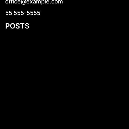
office@example.com
55 555-5555
POSTS
Zdrowe pomysły na kolację – jak zjeść
smacznie i zdrowo przed snem
Kruche krówki z logo – wyjątkowy sposób
na słodką promocję
Introduction to Aluminum Jon Boat Building
Plans
Niskokaloryczne sałatki na co dzień –