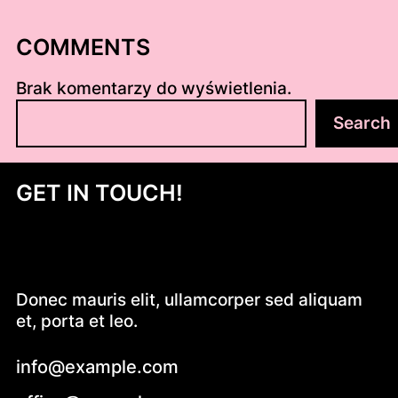
COMMENTS
Brak komentarzy do wyświetlenia.
S
Search
z
u
k
GET IN TOUCH!
a
j
Donec mauris elit, ullamcorper sed aliquam
et, porta et leo.
info@example.com