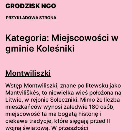
Skip
GRODZISK NGO
to
content
PRZYKŁADOWA STRONA
Kategoria:
Miejscowości w
gminie Koleśniki
Montwiliszki
Wstęp Montwiliszki, znane po litewsku jako
Mantviliškės, to niewielka wieś położona na
Litwie, w rejonie Soleczniki. Mimo że liczba
mieszkańców wynosi zaledwie 180 osób,
miejscowość ta ma bogatą historię i
ciekawe tradycje, które sięgają przed II
wojną światową. W przeszłości