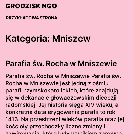
Skip
GRODZISK NGO
to
content
PRZYKŁADOWA STRONA
Kategoria:
Mniszew
Parafia św. Rocha w Mniszewie
Parafia św. Rocha w Mniszewie Parafia św.
Rocha w Mniszewie jest jedną z ośmiu
parafii rzymskokatolickich, które znajdują
się w dekanacie głowaczowskim diecezji
radomskiej. Jej historia sięga XIV wieku, a
konkretna data erygowania parafii to rok
1413. Na przestrzeni wieków parafia oraz jej
kościoły przechodziły liczne zmiany i
zawirowania, które były wynikiem zarówno