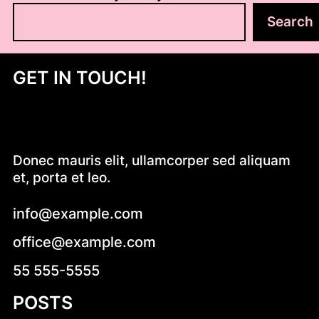
S
Search
z
u
k
GET IN TOUCH!
a
j
Donec mauris elit, ullamcorper sed aliquam
et, porta et leo.
info@example.com
office@example.com
55 555-5555
POSTS