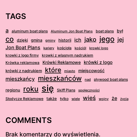
TAGS
a
był
aluminum boat plans
boat plans
Aluminum Jon Boat Plans
jego
co
jako
jej
ich
dzięki
gmina
historii
gminy
Jon Boat Plans
kościoła
kościół
krowki logo
kariery
krowki z logo firmy
krowki z wlasnym nadrukiem
krówki z logo
Krówki Reklamowe
Krówka reklamowa
które
krówki z nadrukiem
miejscowość
miasto
mieszkańców
mieszkańcy
plywood boat plans
nad
się
roku
regionu
Skiff Plans
społeczności
wieś
że
także
Słodycze Reklamowe
tylko
wiele
wojny
życia
COMMENTS
Brak komentarzy do wyświetlenia.