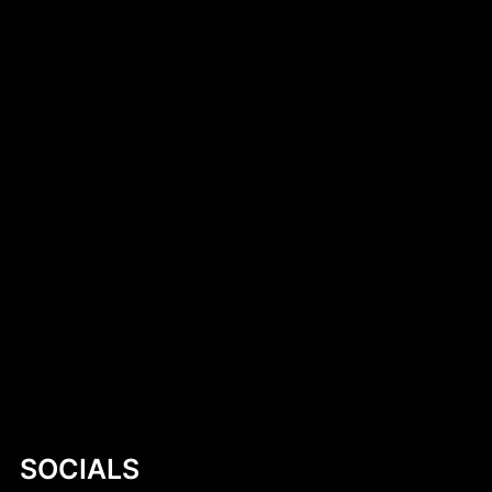
Wprowadzenie do diety – klucz do
zdrowego stylu życia
Fluorek uranu(IV)
Exploring Small Aluminum Skiff Designs: A
Comprehensive Guide
Introduction to DIY Hobie Cat Dollie Design
Simen Tiller
SOCIALS