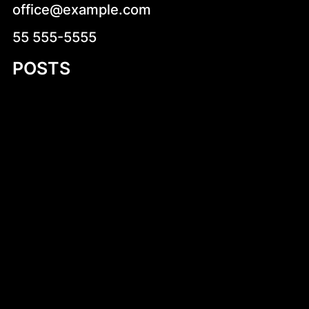
office@example.com
55 555-5555
POSTS
Ludwik XVI
Irsy na prezent reklamowy – wyjątkowy
sposób na promocję marki
Your Ultimate Guide to 11 Foot Plywood
Jon Boat Plans
Lusapho April