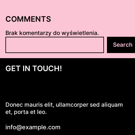
COMMENTS
Brak komentarzy do wyświetlenia.
S
Search
z
u
k
GET IN TOUCH!
a
j
Donec mauris elit, ullamcorper sed aliquam
et, porta et leo.
info@example.com