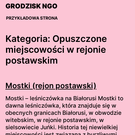
Skip
GRODZISK NGO
to
content
PRZYKŁADOWA STRONA
Kategoria:
Opuszczone
miejscowości w rejonie
postawskim
Mostki (rejon postawski)
Mostki – leśniczówka na Białorusi Mostki to
dawna leśniczówka, która znajduje się w
obecnych granicach Białorusi, w obwodzie
witebskim, w rejonie postawskim, w
sielsowiecie Juńki. Historia tej niewielkiej
miejscowości jest związana z burzliwymi