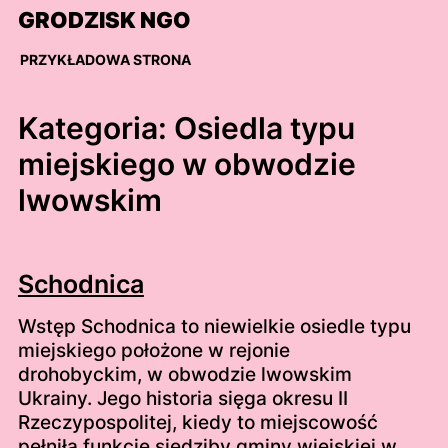
Skip
GRODZISK NGO
to
content
PRZYKŁADOWA STRONA
Kategoria:
Osiedla typu
miejskiego w obwodzie
lwowskim
Schodnica
Wstęp Schodnica to niewielkie osiedle typu
miejskiego położone w rejonie
drohobyckim, w obwodzie lwowskim
Ukrainy. Jego historia sięga okresu II
Rzeczypospolitej, kiedy to miejscowość
pełniła funkcje siedziby gminy wiejskiej w