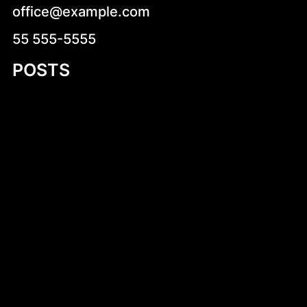
office@example.com
55 555-5555
POSTS
Niskokaloryczne sałatki na co dzień –
zdrowa i smaczna propozycja dla każdego
Stara Dąbrowa (województwo łódzkie)
Dlaczego warto kup wiatraczki smart
online? Kompletny przewodnik
Wprowadzenie do diety – klucz do