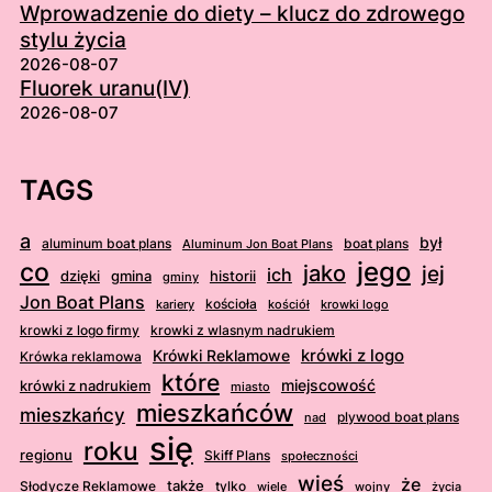
Wprowadzenie do diety – klucz do zdrowego
stylu życia
2026-08-07
Fluorek uranu(IV)
2026-08-07
TAGS
a
był
aluminum boat plans
boat plans
Aluminum Jon Boat Plans
jego
co
jako
jej
ich
dzięki
gmina
historii
gminy
Jon Boat Plans
kościoła
kościół
krowki logo
kariery
krowki z logo firmy
krowki z wlasnym nadrukiem
krówki z logo
Krówki Reklamowe
Krówka reklamowa
które
krówki z nadrukiem
miejscowość
miasto
mieszkańców
mieszkańcy
plywood boat plans
nad
się
roku
regionu
Skiff Plans
społeczności
wieś
że
także
Słodycze Reklamowe
tylko
wiele
wojny
życia