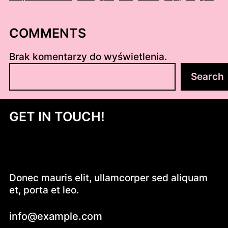
COMMENTS
Brak komentarzy do wyświetlenia.
S
Search
z
u
k
GET IN TOUCH!
a
j
Donec mauris elit, ullamcorper sed aliquam
et, porta et leo.
info@example.com