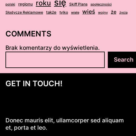
się
roku
regionu
Skiff Plans
polski
społeczności
wieś
że
także
Słodycze Reklamowe
tylko
wiele
wojny
życia
COMMENTS
Brak komentarzy do wyświetlenia.
S
Search
z
u
k
GET IN TOUCH!
a
j
Donec mauris elit, ullamcorper sed aliquam
et, porta et leo.