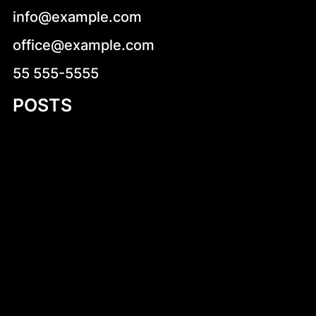
info@example.com
office@example.com
55 555-5555
POSTS
Ludwik XVI
Irsy na prezent reklamowy – wyjątkowy
sposób na promocję marki
Your Ultimate Guide to 11 Foot Plywood
Jon Boat Plans