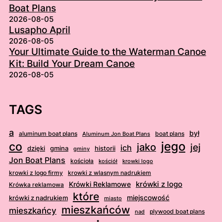
Boat Plans
2026-08-05
Lusapho April
2026-08-05
Your Ultimate Guide to the Waterman Canoe
Kit: Build Your Dream Canoe
2026-08-05
TAGS
a
był
aluminum boat plans
boat plans
Aluminum Jon Boat Plans
jego
co
jako
jej
ich
dzięki
gmina
historii
gminy
Jon Boat Plans
kościoła
kościół
krowki logo
krowki z logo firmy
krowki z wlasnym nadrukiem
krówki z logo
Krówki Reklamowe
Krówka reklamowa
które
krówki z nadrukiem
miejscowość
miasto
mieszkańców
mieszkańcy
plywood boat plans
nad