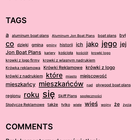
TAGS
a
był
aluminum boat plans
boat plans
Aluminum Jon Boat Plans
jego
co
jako
jej
ich
dzięki
gmina
historii
gminy
Jon Boat Plans
kościoła
kościół
krowki logo
kariery
krowki z logo firmy
krowki z wlasnym nadrukiem
krówki z logo
Krówki Reklamowe
Krówka reklamowa
które
krówki z nadrukiem
miejscowość
miasto
mieszkańców
mieszkańcy
plywood boat plans
nad
się
roku
regionu
Skiff Plans
społeczności
wieś
że
także
Słodycze Reklamowe
tylko
wiele
wojny
życia
COMMENTS