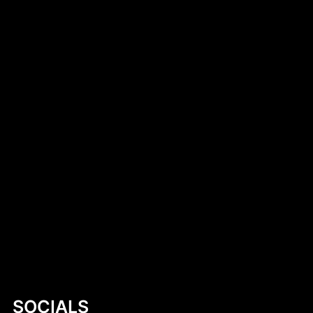
Introduction to DIY Hobie Cat Dollie Design
Simen Tiller
Dlaczego warto kup czekoladki
neapolitanki? Kompletny przewodnik
Mastering Motor Boat Building Plans: A
Comprehensive Guide for Enthusiasts
Kobylany-Skorupki
SOCIALS