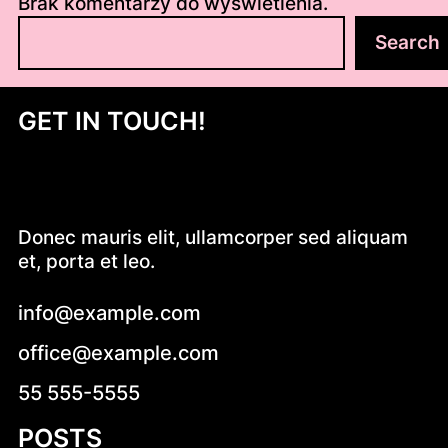
Brak komentarzy do wyświetlenia.
S
Search
z
u
k
GET IN TOUCH!
a
j
Donec mauris elit, ullamcorper sed aliquam
et, porta et leo.
info@example.com
office@example.com
55 555-5555
POSTS