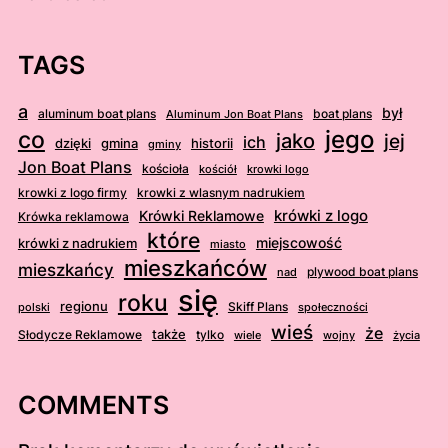
TAGS
a
był
aluminum boat plans
boat plans
Aluminum Jon Boat Plans
jego
co
jako
jej
ich
dzięki
gmina
historii
gminy
Jon Boat Plans
kościoła
kościół
krowki logo
krowki z logo firmy
krowki z wlasnym nadrukiem
krówki z logo
Krówki Reklamowe
Krówka reklamowa
które
krówki z nadrukiem
miejscowość
miasto
mieszkańców
mieszkańcy
plywood boat plans
nad
się
roku
regionu
Skiff Plans
polski
społeczności
wieś
że
także
Słodycze Reklamowe
tylko
wiele
wojny
życia
COMMENTS