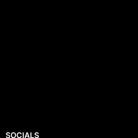
Kobylany-Skorupki
Introduction to 530 cm Kayak PDF Plans
Cukierki krówki z logo firmy – słodka
reklama, która działa
Ludwik XVI
Irsy na prezent reklamowy – wyjątkowy
sposób na promocję marki
SOCIALS