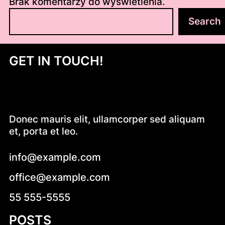
Brak komentarzy do wyświetlenia.
S
Search
z
u
k
GET IN TOUCH!
a
j
Donec mauris elit, ullamcorper sed aliquam
et, porta et leo.
info@example.com
office@example.com
55 555-5555
POSTS