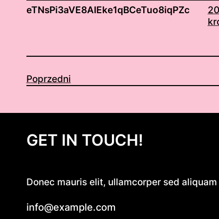
eTNsPi3aVE8AIEke1qBCeTuo8iqPZc
20
kr
Poprzedni
GET IN TOUCH!
Donec mauris elit, ullamcorper sed aliquam e
info@example.com