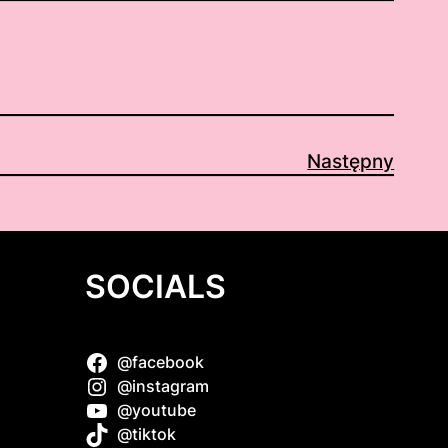
Następny
SOCIALS
@facebook
@instagram
@youtube
 PDF
@tiktok