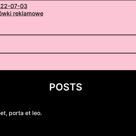
22-07-03
ówki reklamowe
POSTS
Kobylany-Skorupki
t, porta et leo.
Introduction to 530 cm Kayak