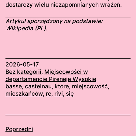
dostarczy wielu niezapomnianych wrażeń.
Artykuł sporządzony na podstawie:
Wikipedia (PL)
.
2026-05-17
Bez kategorii
, 
Miejscowości w
departamencie Pireneje Wysokie
basse
, 
castelnau
, 
które
, 
miejscowość
, 
mieszkańców
, 
re
, 
rivi
, 
się
Poprzedni