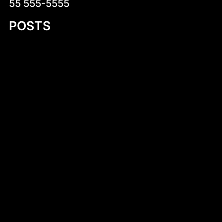
55 555-5555
POSTS
Introduction to 14 Foot Wooden Row Boat
Designs
Introduction to Steel Skiff Boat Plans
Discovering the Joy of Building with Small
Plywood Row Boat Plans