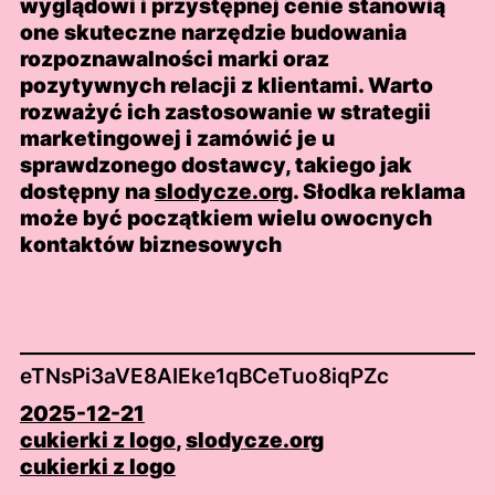
wyglądowi i przystępnej cenie stanowią
one skuteczne narzędzie budowania
rozpoznawalności marki oraz
pozytywnych relacji z klientami. Warto
rozważyć ich zastosowanie w strategii
marketingowej i zamówić je u
sprawdzonego dostawcy, takiego jak
dostępny na
slodycze.org
. Słodka reklama
może być początkiem wielu owocnych
kontaktów biznesowych
eTNsPi3aVE8AIEke1qBCeTuo8iqPZc
2025-12-21
cukierki z logo
, 
slodycze.org
cukierki z logo