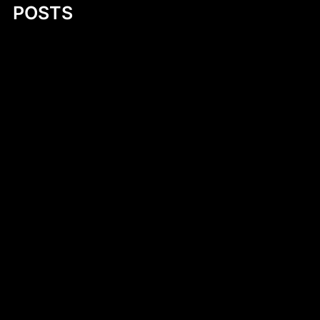
POSTS
Mastering Motor Boat Building Plans: A
Comprehensive Guide for Enthusiasts
Kobylany-Skorupki
Introduction to 530 cm Kayak PDF Plans
Cukierki krówki z logo firmy – słodka