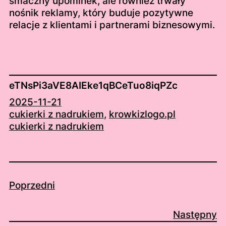
smaczny upominek, ale również trwały
nośnik reklamy, który buduje pozytywne
relacje z klientami i partnerami biznesowymi.
eTNsPi3aVE8AIEke1qBCeTuo8iqPZc
2025-11-21
cukierki z nadrukiem
, 
krowkizlogo.pl
cukierki z nadrukiem
Poprzedni
Następny