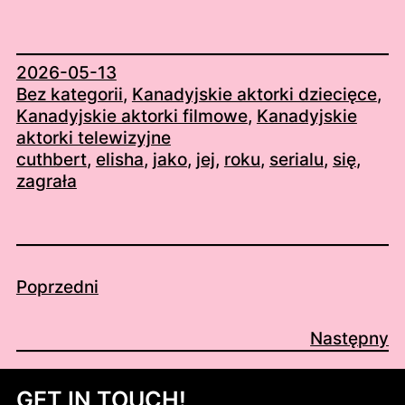
2026-05-13
Bez kategorii
, 
Kanadyjskie aktorki dziecięce
, 
Kanadyjskie aktorki filmowe
, 
Kanadyjskie
aktorki telewizyjne
cuthbert
, 
elisha
, 
jako
, 
jej
, 
roku
, 
serialu
, 
się
, 
zagrała
Poprzedni
Następny
GET IN TOUCH!