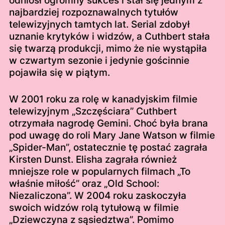
odniósł ogromny sukces i stał się jednym z
najbardziej rozpoznawalnych tytułów
telewizyjnych tamtych lat. Serial zdobył
uznanie krytyków i widzów, a Cuthbert stała
się twarzą produkcji, mimo że nie wystąpiła
w czwartym sezonie i jedynie gościnnie
pojawiła się w piątym.
W 2001 roku za rolę w kanadyjskim filmie
telewizyjnym „Szczęściara” Cuthbert
otrzymała nagrodę Gemini. Choć była brana
pod uwagę do roli Mary Jane Watson w filmie
„Spider-Man”, ostatecznie tę postać zagrała
Kirsten Dunst. Elisha zagrała również
mniejsze role w popularnych filmach „To
właśnie miłość” oraz „Old School:
Niezaliczona”. W 2004 roku zaskoczyła
swoich widzów rolą tytułową w filmie
„Dziewczyna z sąsiedztwa”. Pomimo