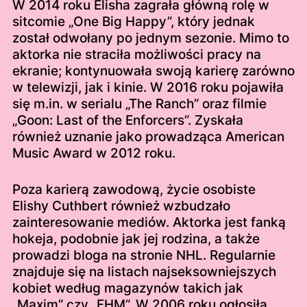
W 2014 roku Elisha zagrała główną rolę w
sitcomie „One Big Happy”, który jednak
został odwołany po jednym sezonie. Mimo to
aktorka nie straciła możliwości pracy na
ekranie; kontynuowała swoją karierę zarówno
w telewizji, jak i kinie. W 2016 roku pojawiła
się m.in. w serialu „The Ranch” oraz filmie
„Goon: Last of the Enforcers”. Zyskała
również uznanie jako prowadząca American
Music Award w 2012 roku.
Poza karierą zawodową, życie osobiste
Elishy Cuthbert również wzbudzało
zainteresowanie mediów. Aktorka jest fanką
hokeja, podobnie jak jej rodzina, a także
prowadzi bloga na stronie NHL. Regularnie
znajduje się na listach najseksowniejszych
kobiet według magazynów takich jak
„Maxim” czy „FHM”. W 2006 roku ogłosiła