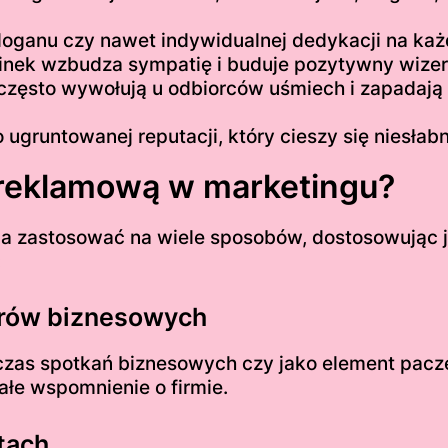
loganu czy nawet indywidualnej dedykacji na każ
ek wzbudza sympatię i buduje pozytywny wizer
często wywołują u odbiorców uśmiech i zapadają 
o ugruntowanej reputacji, który cieszy się niesł
 reklamową w marketingu?
a zastosować na wiele sposobów, dostosowując je 
:
nerów biznesowych
zas spotkań biznesowych czy jako element pacz
ałe wspomnienie o firmie.
tach