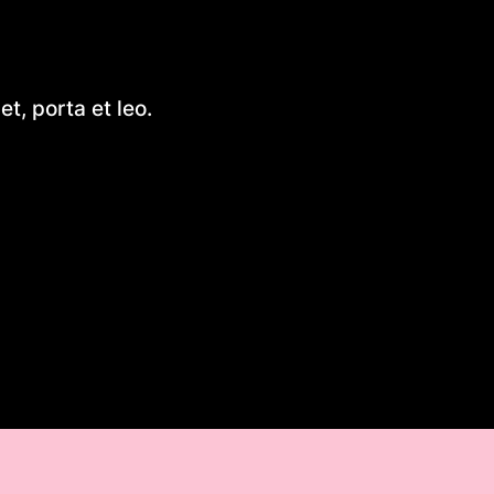
Wprowadzenie do diety – kluc
t, porta et leo.
zdrowego stylu życia
Fluorek uranu(IV)
Exploring Small Aluminum Skif
Designs: A Comprehensive G
Introduction to DIY Hobie Cat 
Design
Simen Tiller