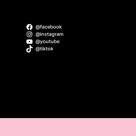
@facebook
z do
@instagram
@youtube
@tiktok
f
uide
Dollie