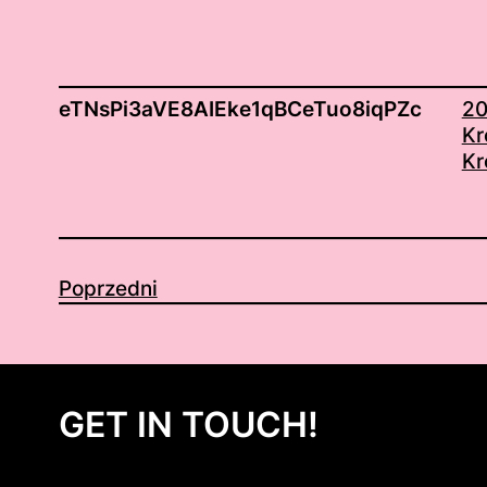
eTNsPi3aVE8AIEke1qBCeTuo8iqPZc
20
Kr
Kr
Poprzedni
GET IN TOUCH!