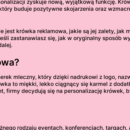
rsonalizacji zyskuje nową, wyjątkową funkcję. Krów
, który buduje pozytywne skojarzenia oraz wzmacn
 jest krówka reklamowa, jakie są jej zalety, jak
li zastanawiasz się, jak w oryginalny sposób wyr
alej.
mowa?
erek mleczny, który dzięki nadrukowi z logo, na
wka to miękki, lekko ciągnący się karmel z dodatk
, firmy decydują się na personalizację krówek, 
nego rodzaju eventach, konferencjach, targach, a