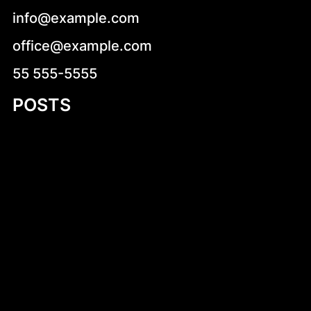
info@example.com
office@example.com
55 555-5555
POSTS
Introduction to Aluminum Jon Boat Building
Plans
Niskokaloryczne sałatki na co dzień –