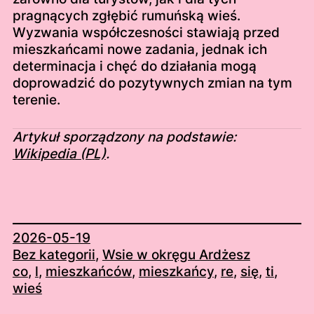
pragnących zgłębić rumuńską wieś.
Wyzwania współczesności stawiają przed
mieszkańcami nowe zadania, jednak ich
determinacja i chęć do działania mogą
doprowadzić do pozytywnych zmian na tym
terenie.
Artykuł sporządzony na podstawie:
Wikipedia (PL)
.
2026-05-19
Bez kategorii
, 
Wsie w okręgu Ardżesz
co
, 
l
, 
mieszkańców
, 
mieszkańcy
, 
re
, 
się
, 
ti
, 
wieś