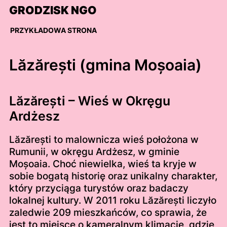
Skip
GRODZISK NGO
to
content
PRZYKŁADOWA STRONA
Lăzărești (gmina Moșoaia)
Lăzărești – Wieś w Okręgu
Ardżesz
Lăzărești to malownicza wieś położona w
Rumunii, w okręgu Ardżesz, w gminie
Moșoaia. Choć niewielka, wieś ta kryje w
sobie bogatą historię oraz unikalny charakter,
który przyciąga turystów oraz badaczy
lokalnej kultury. W 2011 roku Lăzărești liczyło
zaledwie 209 mieszkańców, co sprawia, że
jest to miejsce o kameralnym klimacie, gdzie