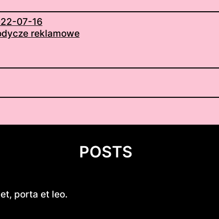
22-07-16
odycze reklamowe
POSTS
Introduction to DIY Hobie Cat 
t, porta et leo.
Design