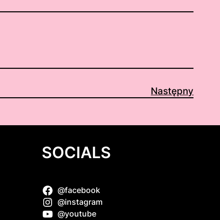
Następny
SOCIALS
@facebook
Dollie
@instagram
@youtube