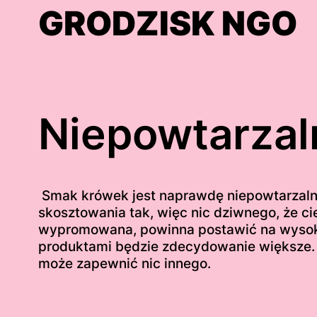
Skip
GRODZISK NGO
to
content
Niepowtarza
Smak krówek jest naprawdę niepowtarzalny
skosztowania tak, więc nic dziwnego, że c
wypromowana, powinna postawić na wysoki
produktami będzie zdecydowanie większe. 
może zapewnić nic innego.