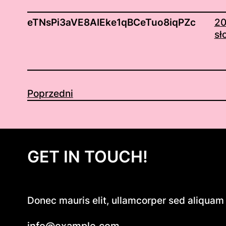
eTNsPi3aVE8AIEke1qBCeTuo8iqPZc
20
sł
Poprzedni
GET IN TOUCH!
Donec mauris elit, ullamcorper sed aliquam e