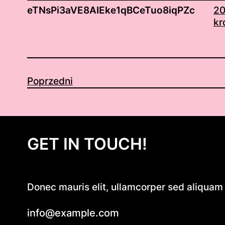
eTNsPi3aVE8AIEke1qBCeTuo8iqPZc
20
kr
Poprzedni
GET IN TOUCH!
Donec mauris elit, ullamcorper sed aliquam e
info@example.com