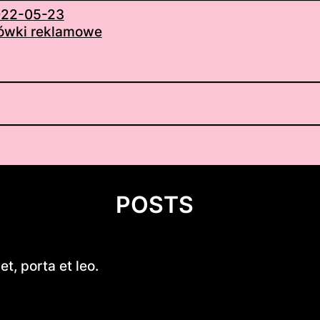
22-05-23
ówki reklamowe
POSTS
Fluorek uranu(IV)
t, porta et leo.
Exploring Small Aluminum Skif