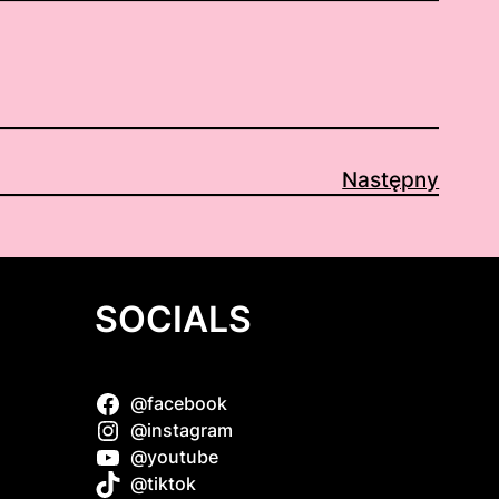
Następny
SOCIALS
@facebook
@instagram
@youtube
f
@tiktok