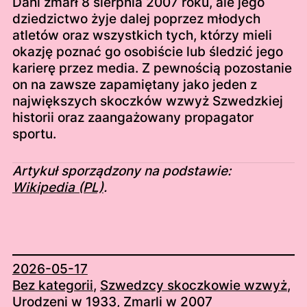
Dahl zmarł 8 sierpnia 2007 roku, ale jego
dziedzictwo żyje dalej poprzez młodych
atletów oraz wszystkich tych, którzy mieli
okazję poznać go osobiście lub śledzić jego
karierę przez media. Z pewnością pozostanie
on na zawsze zapamiętany jako jeden z
największych skoczków wzwyż Szwedzkiej
historii oraz zaangażowany propagator
sportu.
Artykuł sporządzony na podstawie:
Wikipedia (PL)
.
2026-05-17
Bez kategorii
, 
Szwedzcy skoczkowie wzwyż
, 
Urodzeni w 1933
, 
Zmarli w 2007