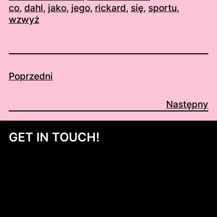
co
, 
dahl
, 
jako
, 
jego
, 
rickard
, 
się
, 
sportu
, 
wzwyż
Poprzedni
Następny
GET IN TOUCH!