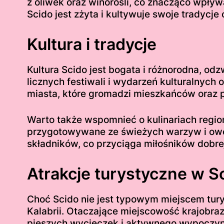
z oliwek oraz winorośli, co znacząco wpływ
Scido jest zżyta i kultywuje swoje tradycje
Kultura i tradycje
Kultura Scido jest bogata i różnorodna, odz
licznych festiwali i wydarzeń kulturalnych
miasta, które gromadzi mieszkańców oraz 
Warto także wspomnieć o kulinariach region
przygotowywane ze świeżych warzyw i owoc
składników, co przyciąga miłośników dobrej
Atrakcje turystyczne w S
Choć Scido nie jest typowym miejscem tur
Kalabrii. Otaczające miejscowość krajobra
pieszych wycieczek i aktywnego wypoczyn