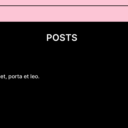
POSTS
Zdrowe pomysły na kolację – j
t, porta et leo.
smacznie i zdrowo przed sne
Kruche krówki z logo – wyjąt
sposób na słodką promocję
Introduction to Aluminum Jon
Building Plans