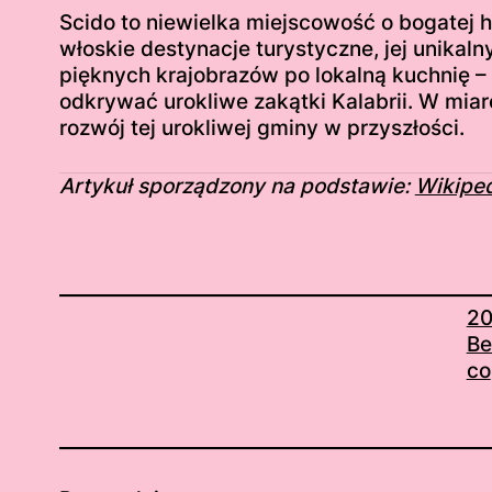
Scido to niewielka miejscowość o bogatej hi
włoskie destynacje turystyczne, jej unikaln
pięknych krajobrazów po lokalną kuchnię – 
odkrywać urokliwe zakątki Kalabrii. W mi
rozwój tej urokliwej gminy w przyszłości.
Artykuł sporządzony na podstawie:
Wikiped
20
Be
co