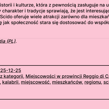
storii i kulturze, która z pewnością zasługuje na 
y charakter i tradycje sprawiają, że jest interes
Scido oferuje wiele atrakcji zarówno dla mieszka
arę jak społeczność stara się dostosować do ws
ia (PL)
.
25-12-25
z kategorii
, 
Miejscowości w prowincji Reggio di C
, 
kalabrii
, 
miejscowość
, 
mieszkańców
, 
regionu
, 
sc