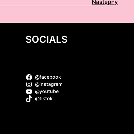
Następny
SOCIALS
@facebook
ak zjeść
@instagram
m
@youtube
@tiktok
kowy
 Boat