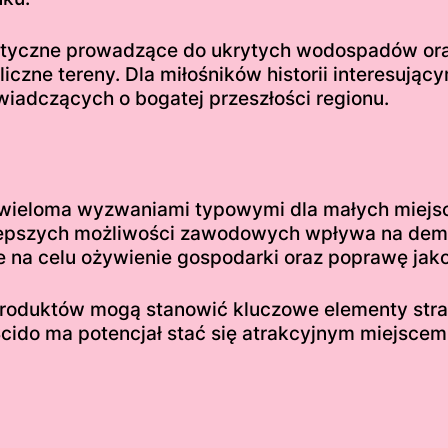
rystyczne prowadzące do ukrytych wodospadów o
liczne tereny. Dla miłośników historii interesuj
wiadczących o bogatej przeszłości regionu.
z wieloma wyzwaniami typowymi dla małych miej
 lepszych możliwości zawodowych wpływa na demo
ce na celu ożywienie gospodarki oraz poprawę jak
produktów mogą stanowić kluczowe elementy strat
, Scido ma potencjał stać się atrakcyjnym miejsce