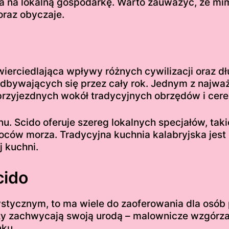
a na lokalną gospodarkę. Warto zauważyć, że mimo
 oraz obyczaje.
wierciedlająca wpływy różnych cywilizacji oraz dł
 odbywających się przez cały rok. Jednym z najważ
przyjezdnych wokół tradycyjnych obrzędów i cere
u. Scido oferuje szereg lokalnych specjałów, taki
ów morza. Tradycyjna kuchnia kalabryjska jest 
 kuchni.
cido
ystycznym, to ma wiele do zaoferowania dla osób
zy zachwycają swoją urodą – malownicze wzgórza 
ku.