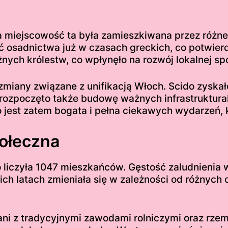
a miejscowość ta była zamieszkiwana przez różne 
 osadnictwa już w czasach greckich, co potwierd
nych królestw, co wpłynęło na rozwój lokalnej spo
zmiany związane z unifikacją Włoch. Scido zyskał
 rozpoczęto także budowę ważnych infrastruktural
jest zatem bogata i pełna ciekawych wydarzeń, kt
połeczna
 liczyła 1047 mieszkańców. Gęstość zaludnienia w
ch latach zmieniała się w zależności od różnyc
i z tradycyjnymi zawodami rolniczymi oraz rzemio