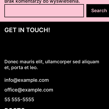
Brak komentarzy do wyświetlenia.
S
Search
z
u
k
GET IN TOUCH!
a
j
Donec mauris elit, ullamcorper sed aliquam
et, porta et leo.
info@example.com
office@example.com
55 555-5555