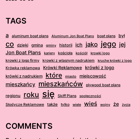
TAGS
a
był
aluminum boat plans
boat plans
Aluminum Jon Boat Plans
jego
co
jako
jej
ich
dzięki
gmina
historii
gminy
Jon Boat Plans
kościoła
kościół
krowki logo
kariery
krowki z logo firmy
krowki z wlasnym nadrukiem
kruche krówki z logo
krówki z logo
Krówki Reklamowe
Krówka reklamowa
które
krówki z nadrukiem
miejscowość
miasto
mieszkańców
mieszkańcy
plywood boat plans
się
roku
regionu
Skiff Plans
społeczności
wieś
że
także
Słodycze Reklamowe
tylko
wiele
wojny
życia
COMMENTS