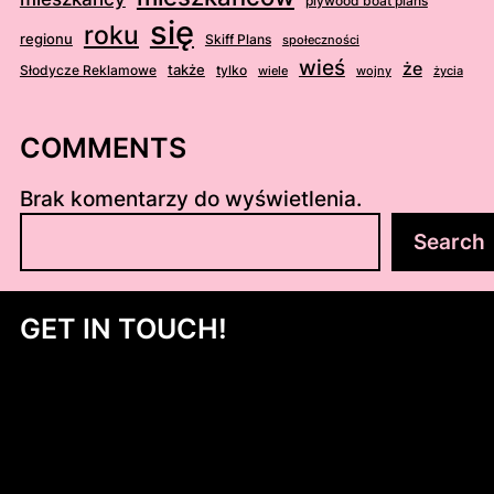
plywood boat plans
się
roku
regionu
Skiff Plans
społeczności
wieś
że
także
Słodycze Reklamowe
tylko
wiele
wojny
życia
COMMENTS
Brak komentarzy do wyświetlenia.
S
Search
z
u
k
GET IN TOUCH!
a
j