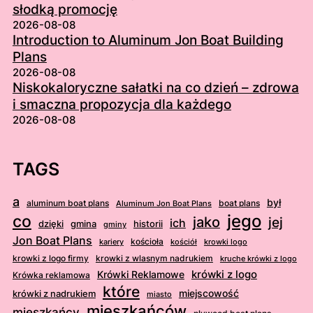
słodką promocję
2026-08-08
Introduction to Aluminum Jon Boat Building
Plans
2026-08-08
Niskokaloryczne sałatki na co dzień – zdrowa
i smaczna propozycja dla każdego
2026-08-08
TAGS
a
był
aluminum boat plans
boat plans
Aluminum Jon Boat Plans
jego
co
jako
jej
ich
dzięki
gmina
historii
gminy
Jon Boat Plans
kościoła
kościół
krowki logo
kariery
krowki z logo firmy
krowki z wlasnym nadrukiem
kruche krówki z logo
krówki z logo
Krówki Reklamowe
Krówka reklamowa
które
krówki z nadrukiem
miejscowość
miasto
mieszkańców
mieszkańcy