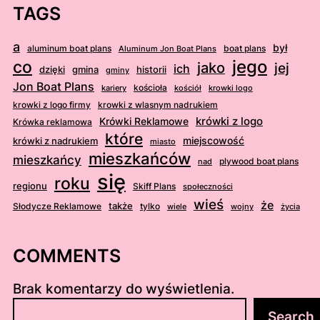
TAGS
a
był
aluminum boat plans
boat plans
Aluminum Jon Boat Plans
jego
co
jako
jej
ich
dzięki
gmina
historii
gminy
Jon Boat Plans
kościoła
kościół
krowki logo
kariery
krowki z logo firmy
krowki z wlasnym nadrukiem
krówki z logo
Krówki Reklamowe
Krówka reklamowa
które
krówki z nadrukiem
miejscowość
miasto
mieszkańców
mieszkańcy
plywood boat plans
nad
się
roku
regionu
Skiff Plans
społeczności
wieś
że
także
Słodycze Reklamowe
tylko
wiele
wojny
życia
COMMENTS
Brak komentarzy do wyświetlenia.
S
Search