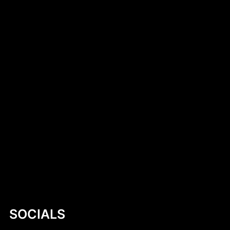
Introduction to DIY Hobie Cat Dollie Design
Simen Tiller
Dlaczego warto kup czekoladki
neapolitanki? Kompletny przewodnik
Mastering Motor Boat Building Plans: A
Comprehensive Guide for Enthusiasts
Kobylany-Skorupki
SOCIALS