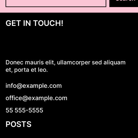
z
u
k
GET IN TOUCH!
a
j
Donec mauris elit, ullamcorper sed aliquam
et, porta et leo.
info@example.com
office@example.com
55 555-5555
POSTS