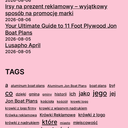
2026-08-06
Irsy na prezent reklamowy – wyjątkowy
sposób na promocję marki
2026-08-06
Your Ultimate Guide to 11 Foot Plywood Jon
Boat Plans
2026-08-05
Lusapho April
2026-08-05
TAGS
a
był
aluminum boat plans
boat plans
Aluminum Jon Boat Plans
jego
co
jako
jej
ich
dzięki
gmina
historii
gminy
Jon Boat Plans
kościoła
kościół
krowki logo
krowki z logo firmy
krowki z wlasnym nadrukiem
krówki z logo
Krówki Reklamowe
Krówka reklamowa
które
krówki z nadrukiem
miejscowość
miasto