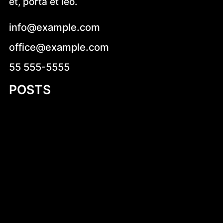
et, porta et leo.
info@example.com
office@example.com
55 555-5555
POSTS
Cukierki krówki z logo firmy – słodka
reklama, która działa
Ludwik XVI
Irsy na prezent reklamowy – wyjątkowy