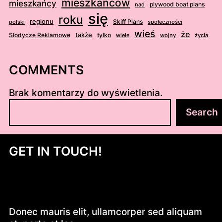
mieszkańców
mieszkańcy
plywood boat plans
nad
się
roku
regionu
Skiff Plans
polski
społeczności
wieś
że
także
Słodycze Reklamowe
tylko
wiele
wojny
życia
COMMENTS
Brak komentarzy do wyświetlenia.
S
Search
z
u
k
GET IN TOUCH!
a
j
Donec mauris elit, ullamcorper sed aliquam