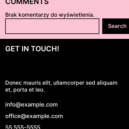
COMMENTS
Brak komentarzy do wyświetlenia.
S
Search
z
u
k
GET IN TOUCH!
a
j
Donec mauris elit, ullamcorper sed aliquam
et, porta et leo.
info@example.com
office@example.com
55 555-5555