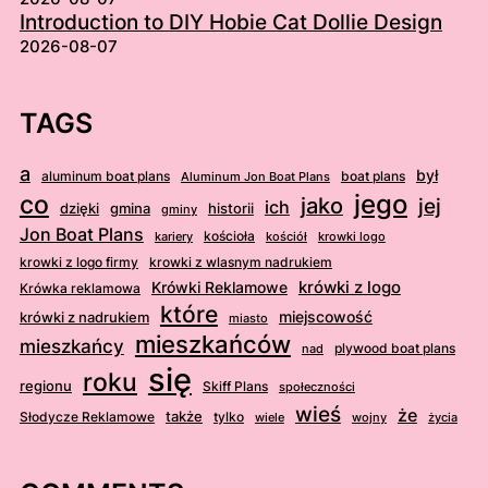
Introduction to DIY Hobie Cat Dollie Design
2026-08-07
TAGS
a
był
aluminum boat plans
boat plans
Aluminum Jon Boat Plans
jego
co
jako
jej
ich
dzięki
gmina
historii
gminy
Jon Boat Plans
kościoła
kościół
krowki logo
kariery
krowki z logo firmy
krowki z wlasnym nadrukiem
krówki z logo
Krówki Reklamowe
Krówka reklamowa
które
krówki z nadrukiem
miejscowość
miasto
mieszkańców
mieszkańcy
plywood boat plans
nad
się
roku
regionu
Skiff Plans
społeczności
wieś
że
także
Słodycze Reklamowe
tylko
wiele
wojny
życia