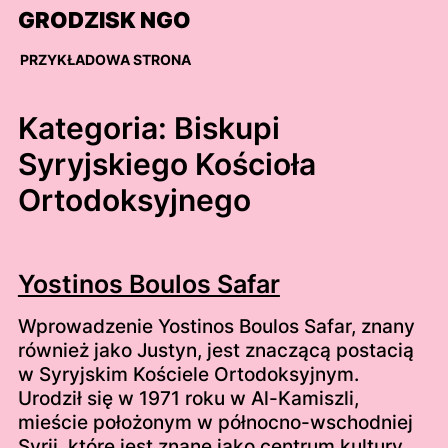
Skip
GRODZISK NGO
to
content
PRZYKŁADOWA STRONA
Kategoria:
Biskupi
Syryjskiego Kościoła
Ortodoksyjnego
Yostinos Boulos Safar
Wprowadzenie Yostinos Boulos Safar, znany
również jako Justyn, jest znaczącą postacią
w Syryjskim Kościele Ortodoksyjnym.
Urodził się w 1971 roku w Al-Kamiszli,
mieście położonym w północno-wschodniej
Syrii, które jest znane jako centrum kultury