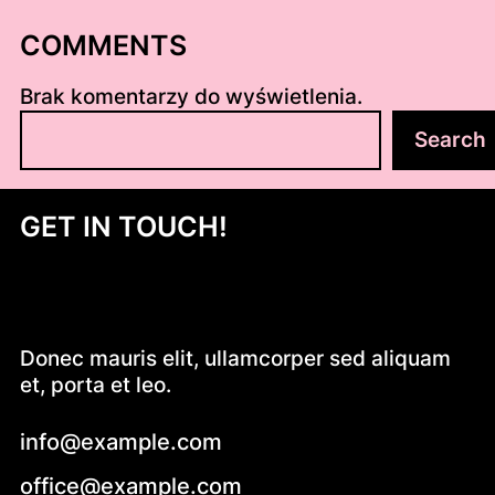
COMMENTS
Brak komentarzy do wyświetlenia.
S
Search
z
u
k
GET IN TOUCH!
a
j
Donec mauris elit, ullamcorper sed aliquam
et, porta et leo.
info@example.com
office@example.com