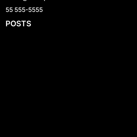
55 555-5555
POSTS
Dlaczego warto kup czekoladki
neapolitanki? Kompletny przewodnik
Mastering Motor Boat Building Plans: A
Comprehensive Guide for Enthusiasts
Kobylany-Skorupki
Introduction to 530 cm Kayak PDF Plans