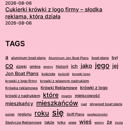
2026-08-06
Cukierki krówki z logo firmy – słodka
reklama, która działa
2026-08-06
TAGS
a
był
aluminum boat plans
boat plans
Aluminum Jon Boat Plans
jego
co
jako
jej
ich
dzięki
gmina
historii
gminy
Jon Boat Plans
kościoła
kościół
krowki logo
krowki z logo firmy
krowki z wlasnym nadrukiem
krówki z logo
Krówki Reklamowe
Krówka reklamowa
które
krówki z nadrukiem
miejscowość
miasto
mieszkańców
mieszkańcy
plywood boat plans
nad
się
roku
regionu
Skiff Plans
polski
społeczności
wieś
że
także
Słodycze Reklamowe
tylko
wiele
wojny
życia