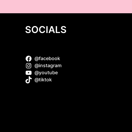
SOCIALS
@facebook
łódzkie)
@instagram
@youtube
i smart
@tiktok
k
z do