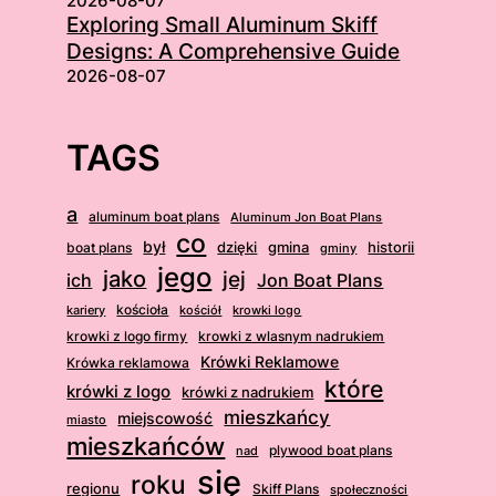
2026-08-07
Exploring Small Aluminum Skiff
Designs: A Comprehensive Guide
2026-08-07
TAGS
a
aluminum boat plans
Aluminum Jon Boat Plans
co
był
dzięki
boat plans
gmina
historii
gminy
jego
jako
jej
ich
Jon Boat Plans
kościoła
kościół
krowki logo
kariery
krowki z logo firmy
krowki z wlasnym nadrukiem
Krówki Reklamowe
Krówka reklamowa
które
krówki z logo
krówki z nadrukiem
mieszkańcy
miejscowość
miasto
mieszkańców
plywood boat plans
nad
się
roku
regionu
Skiff Plans
społeczności