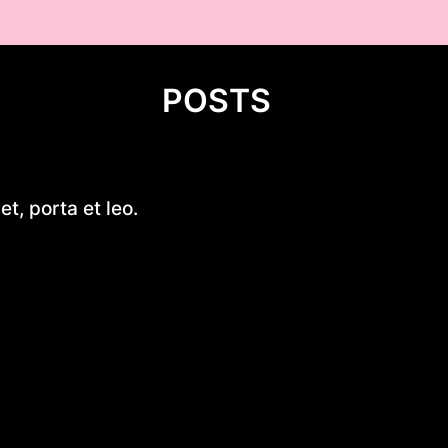
POSTS
Stara Dąbrowa (województwo 
t, porta et leo.
Dlaczego warto kup wiatraczk
online? Kompletny przewodni
Wprowadzenie do diety – kluc
zdrowego stylu życia
Fluorek uranu(IV)