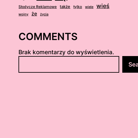
wieś
także
Słodycze Reklamowe
tylko
wiele
że
wojny
życia
COMMENTS
Brak komentarzy do wyświetlenia.
S
Se
z
u
k
a
j