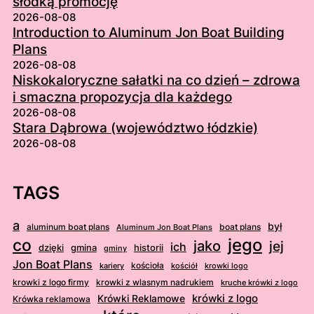
słodką promocję
2026-08-08
Introduction to Aluminum Jon Boat Building
Plans
2026-08-08
Niskokaloryczne sałatki na co dzień – zdrowa
i smaczna propozycja dla każdego
2026-08-08
Stara Dąbrowa (województwo łódzkie)
2026-08-08
TAGS
a
był
aluminum boat plans
boat plans
Aluminum Jon Boat Plans
jego
co
jako
jej
ich
dzięki
gmina
historii
gminy
Jon Boat Plans
kościoła
kościół
krowki logo
kariery
krowki z logo firmy
krowki z wlasnym nadrukiem
kruche krówki z logo
krówki z logo
Krówki Reklamowe
Krówka reklamowa