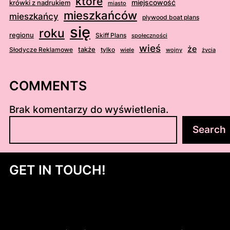
które
krówki z nadrukiem
miejscowość
miasto
mieszkańców
mieszkańcy
plywood boat plans
się
roku
regionu
Skiff Plans
społeczności
wieś
że
także
Słodycze Reklamowe
tylko
wiele
wojny
życia
COMMENTS
Brak komentarzy do wyświetlenia.
S
Search
z
u
k
GET IN TOUCH!
a
j