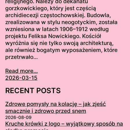
religijnego. Należy do dekanatu
gorzkowickiego, który jest częścią
archidiecezji częstochowskiej. Budowla,
zrealizowana w stylu neogotyckim, została
wzniesiona w latach 1906–1912 według
projektu Feliksa Nowickiego. Kościół
wyróżnia się nie tylko swoją architekturą,
ale również bogatym wyposażeniem, które
przetrwało…
Read more...
2026-03-15
RECENT POSTS
Zdrowe pomysły na kolację – jak zjeść
smacznie i zdrowo przed snem
2026-08-09
Kruche krówki z logo – wyjątkowy sposób na