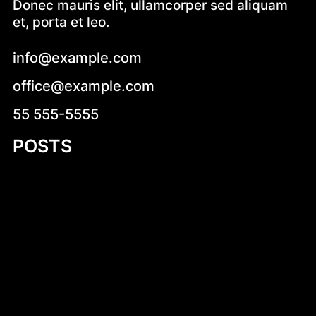
Donec mauris elit, ullamcorper sed aliquam
et, porta et leo.
info@example.com
office@example.com
55 555-5555
POSTS
Zdrowe pomysły na kolację – jak zjeść
smacznie i zdrowo przed snem
Kruche krówki z logo – wyjątkowy sposób
na słodką promocję