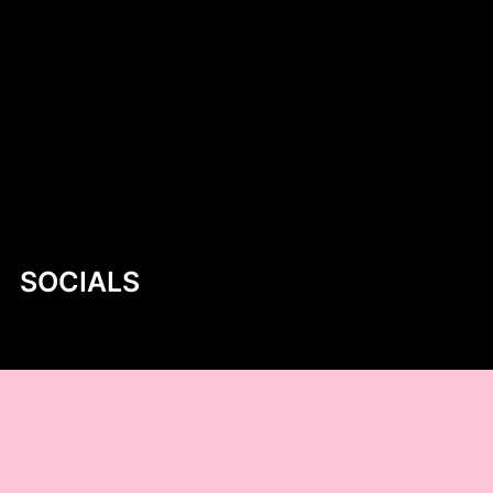
Introduction to Aluminum Jon Boat Building
Plans
Niskokaloryczne sałatki na co dzień –
zdrowa i smaczna propozycja dla każdego
Stara Dąbrowa (województwo łódzkie)
SOCIALS
@facebook
@instagram
@youtube
@tiktok