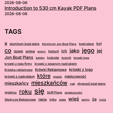
2026-08-06
Introduction to 530 cm Kayak PDF Plans
2026-08-06
TAGS
a
był
aluminum boat plans
boat plans
Aluminum Jon Boat Plans
jego
co
jako
jej
ich
dzięki
gmina
historii
gminy
Jon Boat Plans
kościoła
kościół
krowki logo
kariery
krowki z logo firmy
krowki z wlasnym nadrukiem
krówki z logo
Krówki Reklamowe
Krówka reklamowa
które
krówki z nadrukiem
miejscowość
miasto
mieszkańców
mieszkańcy
plywood boat plans
nad
się
roku
regionu
Skiff Plans
społeczności
wieś
że
także
Słodycze Reklamowe
tylko
wiele
wojny
życia