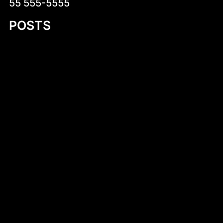
55 555-5555
POSTS
Simen Tiller
Dlaczego warto kup czekoladki
neapolitanki? Kompletny przewodnik
Mastering Motor Boat Building Plans: A
Comprehensive Guide for Enthusiasts
Kobylany-Skorupki
Introduction to 530 cm Kayak PDF Plans