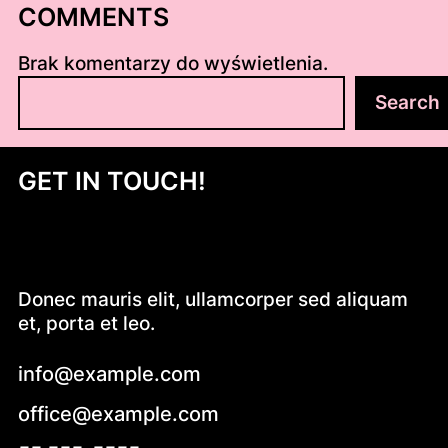
COMMENTS
Brak komentarzy do wyświetlenia.
S
Search
z
u
k
GET IN TOUCH!
a
j
Donec mauris elit, ullamcorper sed aliquam
et, porta et leo.
info@example.com
office@example.com