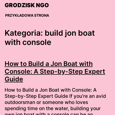
Skip
GRODZISK NGO
to
content
PRZYKŁADOWA STRONA
Kategoria:
build jon boat
with console
How to Build a Jon Boat with
Console: A Step-by-Step Expert
Guide
How to Build a Jon Boat with Console: A
Step-by-Step Expert Guide If you’re an avid
outdoorsman or someone who loves
spending time on the water, building your
own jon boat with a console can be an