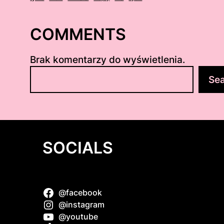
COMMENTS
Brak komentarzy do wyświetlenia.
S
Se
z
u
k
a
j
SOCIALS
@facebook
 słodka
@instagram
@youtube