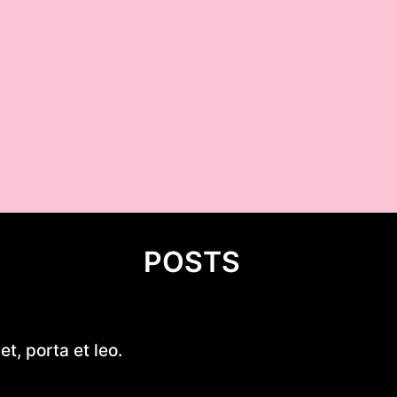
POSTS
Cukierki krówki z logo firmy –
t, porta et leo.
reklama, która działa