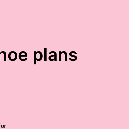
noe plans
for