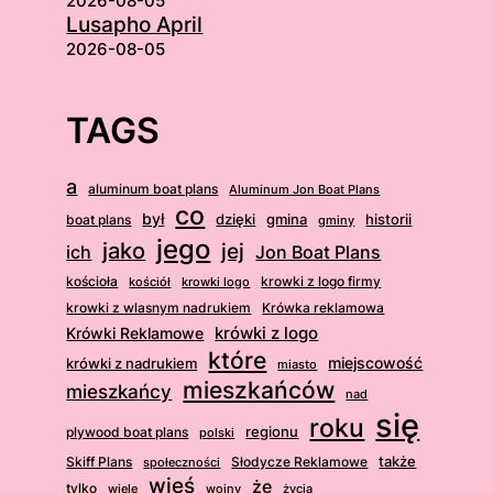
2026-08-05
Lusapho April
2026-08-05
TAGS
a
aluminum boat plans
Aluminum Jon Boat Plans
co
był
dzięki
boat plans
gmina
historii
gminy
jego
jako
jej
ich
Jon Boat Plans
kościoła
krowki z logo firmy
kościół
krowki logo
krowki z wlasnym nadrukiem
Krówka reklamowa
krówki z logo
Krówki Reklamowe
które
krówki z nadrukiem
miejscowość
miasto
mieszkańców
mieszkańcy
nad
się
roku
regionu
plywood boat plans
polski
także
Skiff Plans
Słodycze Reklamowe
społeczności
wieś
że
tylko
wiele
wojny
życia