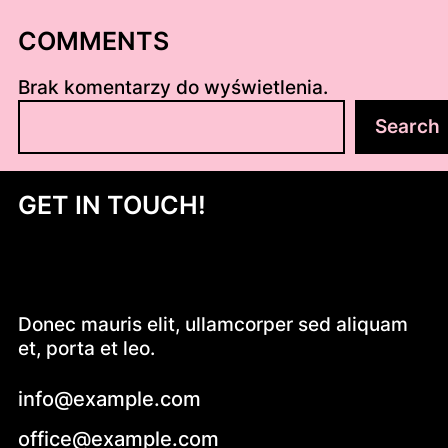
COMMENTS
Brak komentarzy do wyświetlenia.
S
Search
z
u
k
GET IN TOUCH!
a
j
Donec mauris elit, ullamcorper sed aliquam
et, porta et leo.
info@example.com
office@example.com