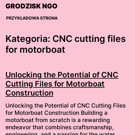
Skip
GRODZISK NGO
to
content
PRZYKŁADOWA STRONA
Kategoria:
CNC cutting files
for motorboat
Unlocking the Potential of CNC
Cutting Files for Motorboat
Construction
Unlocking the Potential of CNC Cutting Files
for Motorboat Construction Building a
motorboat from scratch is a rewarding
endeavor that combines craftsmanship,
engineering, and a passion for the water.