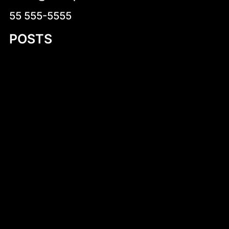
55 555-5555
POSTS
Wprowadzenie do diety – klucz do
zdrowego stylu życia
Fluorek uranu(IV)
Exploring Small Aluminum Skiff Designs: A
Comprehensive Guide
Introduction to DIY Hobie Cat Dollie Design