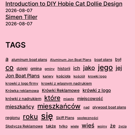
Introduction to DIY Hobie Cat Dollie Design
2026-08-07
Simen Tiller
2026-08-07
TAGS
a
był
aluminum boat plans
boat plans
Aluminum Jon Boat Plans
jego
co
jako
jej
ich
dzięki
gmina
historii
gminy
Jon Boat Plans
kościoła
kościół
krowki logo
kariery
krowki z logo firmy
krowki z wlasnym nadrukiem
krówki z logo
Krówki Reklamowe
Krówka reklamowa
które
krówki z nadrukiem
miejscowość
miasto
mieszkańców
mieszkańcy
plywood boat plans
nad
się
roku
regionu
Skiff Plans
społeczności
wieś
że
także
Słodycze Reklamowe
tylko
wiele
wojny
życia