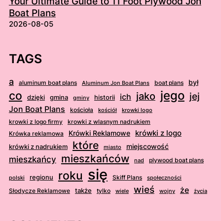
Your Ultimate Guide to 11 Foot Plywood Jon
Boat Plans
2026-08-05
TAGS
a
był
aluminum boat plans
boat plans
Aluminum Jon Boat Plans
jego
co
jako
jej
ich
dzięki
gmina
historii
gminy
Jon Boat Plans
kościoła
kościół
krowki logo
krowki z logo firmy
krowki z wlasnym nadrukiem
krówki z logo
Krówki Reklamowe
Krówka reklamowa
które
krówki z nadrukiem
miejscowość
miasto
mieszkańców
mieszkańcy
plywood boat plans
nad
się
roku
regionu
Skiff Plans
polski
społeczności
wieś
że
także
Słodycze Reklamowe
tylko
wiele
wojny
życia