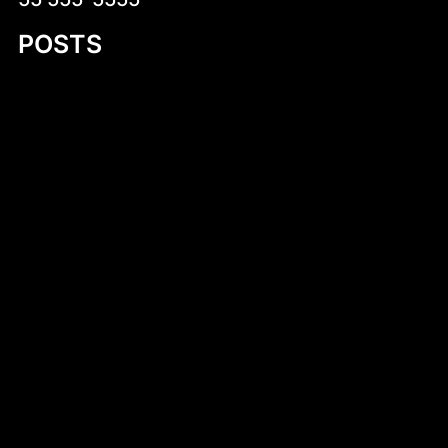
POSTS
Introduction to 530 cm Kayak PDF Plans
Cukierki krówki z logo firmy – słodka
reklama, która działa
Ludwik XVI
Irsy na prezent reklamowy – wyjątkowy
sposób na promocję marki
Your Ultimate Guide to 11 Foot Plywood