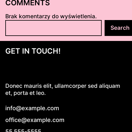
COMMENTS
Brak komentarzy do wyświetlenia.
S
Search
z
u
k
GET IN TOUCH!
a
j
Donec mauris elit, ullamcorper sed aliquam
et, porta et leo.
info@example.com
office@example.com
55 555-5555