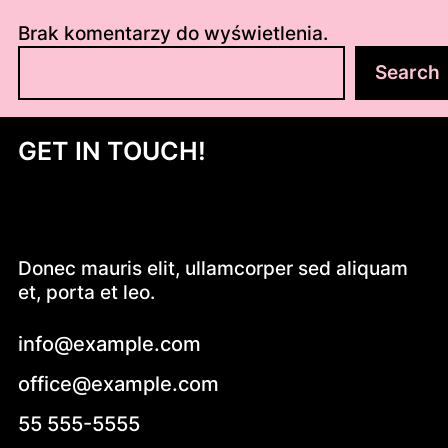
Brak komentarzy do wyświetlenia.
S
Search
z
u
k
GET IN TOUCH!
a
j
Donec mauris elit, ullamcorper sed aliquam
et, porta et leo.
info@example.com
office@example.com
55 555-5555