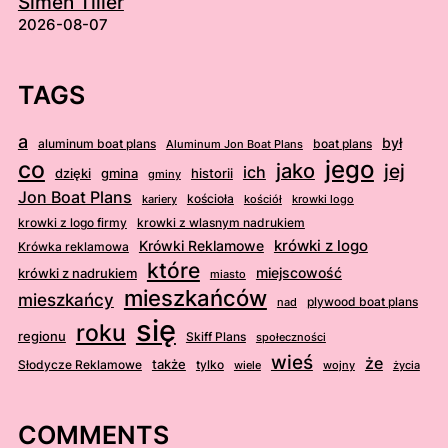
Simen Tiller
2026-08-07
TAGS
a
był
aluminum boat plans
boat plans
Aluminum Jon Boat Plans
jego
co
jako
jej
ich
dzięki
gmina
historii
gminy
Jon Boat Plans
kościoła
kościół
krowki logo
kariery
krowki z logo firmy
krowki z wlasnym nadrukiem
krówki z logo
Krówki Reklamowe
Krówka reklamowa
które
krówki z nadrukiem
miejscowość
miasto
mieszkańców
mieszkańcy
plywood boat plans
nad
się
roku
regionu
Skiff Plans
społeczności
wieś
że
także
Słodycze Reklamowe
tylko
wiele
wojny
życia
COMMENTS