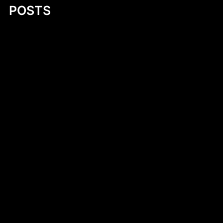
POSTS
Wprowadzenie do diety – klucz do
zdrowego stylu życia
Fluorek uranu(IV)
Exploring Small Aluminum Skiff Designs: A
Comprehensive Guide
Introduction to DIY Hobie Cat Dollie Design
Simen Tiller