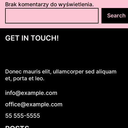
Brak komentarzy do wyświetlenia.
S
Search
z
u
k
GET IN TOUCH!
a
j
Donec mauris elit, ullamcorper sed aliquam
et, porta et leo.
info@example.com
office@example.com
55 555-5555