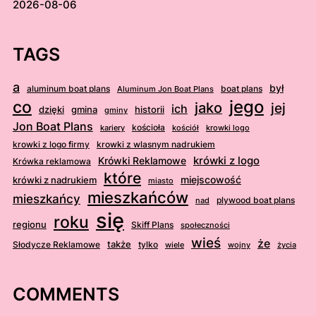
2026-08-06
TAGS
a
był
aluminum boat plans
boat plans
Aluminum Jon Boat Plans
jego
co
jako
jej
ich
dzięki
gmina
historii
gminy
Jon Boat Plans
kościoła
kościół
krowki logo
kariery
krowki z logo firmy
krowki z wlasnym nadrukiem
krówki z logo
Krówki Reklamowe
Krówka reklamowa
które
krówki z nadrukiem
miejscowość
miasto
mieszkańców
mieszkańcy
plywood boat plans
nad
się
roku
regionu
Skiff Plans
społeczności
wieś
że
także
Słodycze Reklamowe
tylko
wiele
wojny
życia
COMMENTS