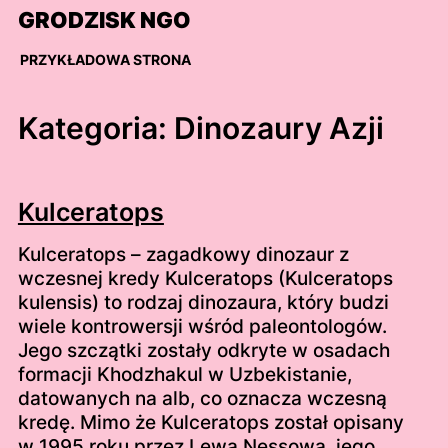
Skip
GRODZISK NGO
to
content
PRZYKŁADOWA STRONA
Kategoria:
Dinozaury Azji
Kulceratops
Kulceratops – zagadkowy dinozaur z
wczesnej kredy Kulceratops (Kulceratops
kulensis) to rodzaj dinozaura, który budzi
wiele kontrowersji wśród paleontologów.
Jego szczątki zostały odkryte w osadach
formacji Khodzhakul w Uzbekistanie,
datowanych na alb, co oznacza wczesną
kredę. Mimo że Kulceratops został opisany
w 1995 roku przez Lewa Nessowa, jego