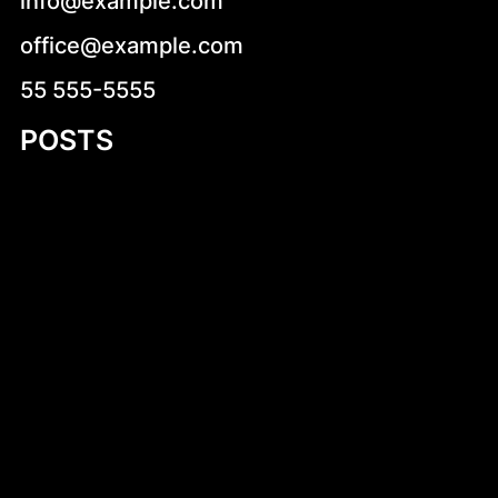
info@example.com
office@example.com
55 555-5555
POSTS
Niskokaloryczne sałatki na co dzień –
zdrowa i smaczna propozycja dla każdego
Stara Dąbrowa (województwo łódzkie)
Dlaczego warto kup wiatraczki smart
online? Kompletny przewodnik