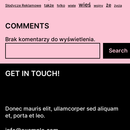
wieś
że
także
Słodycze Reklamowe
tylko
wiele
wojny
życia
COMMENTS
Brak komentarzy do wyświetlenia.
S
Search
z
u
k
GET IN TOUCH!
a
j
Donec mauris elit, ullamcorper sed aliquam
et, porta et leo.