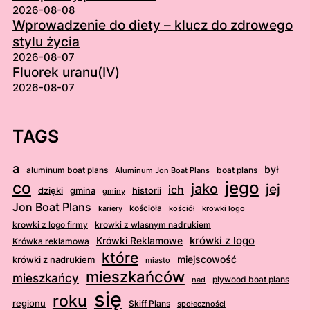
2026-08-08
Wprowadzenie do diety – klucz do zdrowego
stylu życia
2026-08-07
Fluorek uranu(IV)
2026-08-07
TAGS
a
był
aluminum boat plans
boat plans
Aluminum Jon Boat Plans
jego
co
jako
jej
ich
dzięki
gmina
historii
gminy
Jon Boat Plans
kościoła
kościół
krowki logo
kariery
krowki z logo firmy
krowki z wlasnym nadrukiem
krówki z logo
Krówki Reklamowe
Krówka reklamowa
które
krówki z nadrukiem
miejscowość
miasto
mieszkańców
mieszkańcy
plywood boat plans
nad
się
roku
regionu
Skiff Plans
społeczności